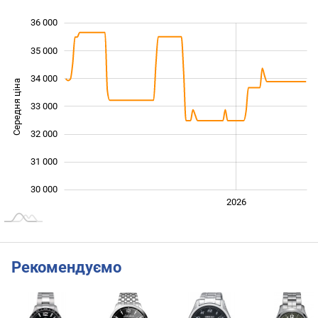
36 000
 000
 000
 000
35 000
34 000
Середня ціна
33 000
30 000
32 000
31 000
30 000
2024
2025
2028
2026
L
Рекомендуємо