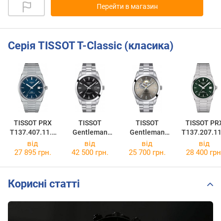
Перейти в магазин
Серія TISSOT T-Classic (класика)
TISSOT PRX
TISSOT
TISSOT
TISSOT PR
T137.407.11.0
Gentleman
Gentleman
T137.207.11
41.00
Powermatic 80
Powermatic 80
91.00
від
від
від
від
Silicium
T127.407.11.0
27 895 грн.
42 500 грн.
25 700 грн.
28 400 грн
T127.407.11.0
81.00
51.00
Корисні статті