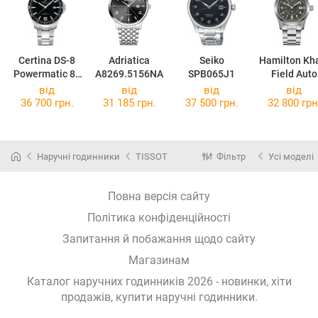
Certina DS-8
Adriatica
Seiko
Hamilton Kh
Powermatic 80
A8269.5156NA
SPB065J1
Field Auto
C033.807.11.0
H7060516
від
від
від
від
57.00
36 700 грн.
31 185 грн.
37 500 грн.
32 800 грн
Наручні годинники
TISSOT
Фільтр
Усі моделі
Повна версія сайту
Політика конфіденційності
Запитання й побажання щодо сайту
Магазинам
Каталог наручних годинників 2026 - новинки, хіти
продажів,
купити наручні годинники
.