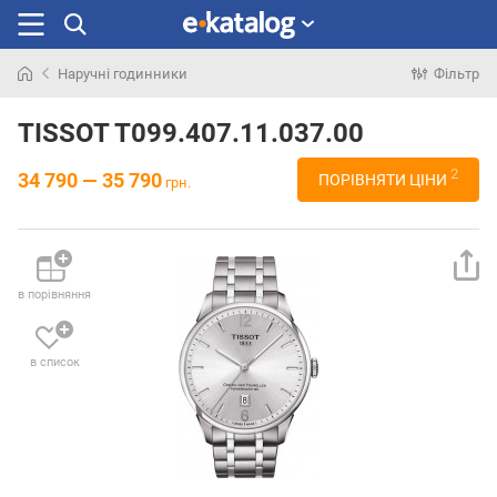
Наручні годинники
Фільтр
Шукали
раніше
TISSOT T099.407.11.037.00
2
34 790 — 35 790
ПОРІВНЯТИ ЦІНИ
грн.
в порівняння
в список