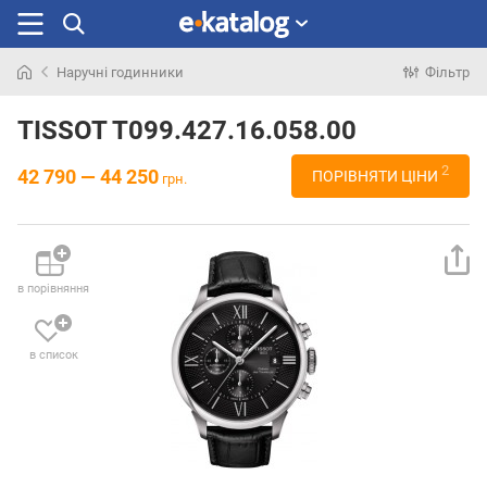
Наручні годинники
Фільтр
Шукали
раніше
TISSOT T099.427.16.058.00
2
42 790 — 44 250
ПОРІВНЯТИ ЦІНИ
грн.
в порівняння
в список