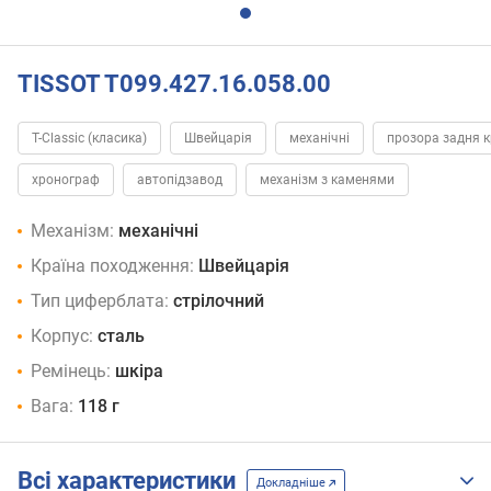
TISSOT T099.427.16.058.00
T-Classic (класика)
Швейцарія
механічні
прозора задня 
хронограф
автопідзавод
механізм з каменями
Механізм:
механічні
Країна походження:
Швейцарія
Тип циферблата:
стрілочний
Корпус:
сталь
Ремінець:
шкіра
Вага:
118 г
Всі характеристики
Докладніше