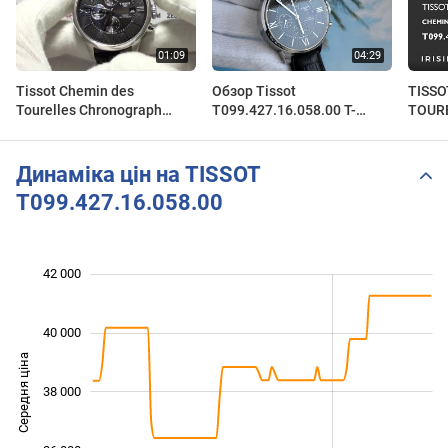
Tissot Chemin des
Обзор Tissot
TISSO
Tourelles Chronograph
T099.427.16.058.00 T-
TOUR
Automatic
Classic Chemin des
T099.
T099.427.16.058.00
Tourelles
IRISI
www.zegarmistrz.com
Динаміка цін на TISSOT
T099.427.16.058.00
42 000
 000
 000
 000
 000
 000
 000
 000
40 000
Середня ціна
38 000
34 000