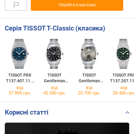
Перейти в магазин
Серія TISSOT T-Classic (класика)
TISSOT PRX
TISSOT
TISSOT
TISSOT PR
T137.407.11.0
Gentleman
Gentleman
T137.207.11
41.00
Powermatic 80
Powermatic 80
91.00
від
від
від
від
Silicium
T127.407.11.0
27 895 грн.
42 500 грн.
25 700 грн.
28 400 грн
T127.407.11.0
81.00
51.00
Корисні статті