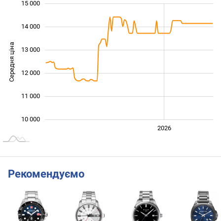
15 000
 000
 000
 000
14 000
Середня ціна
13 000
10 000
12 000
11 000
10 000
2024
2025
2028
2026
L
Рекомендуємо