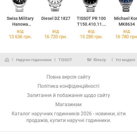
Swiss Military
Diesel DZ 1827
TISSOT PR 100
Michael Ko
Hanowa
T150.410.11.0
MK8634
Offshore Diver
51.00
від
від
від
від
II
13 636 грн.
16 720 грн.
15 280 грн.
16 780 грн
SMWGH220030
2
Наручні годинники
TISSOT
Фільтр
Усі моделі
Повна версія сайту
Політика конфіденційності
Запитання й побажання щодо сайту
Магазинам
Каталог наручних годинників 2026 - новинки, хіти
продажів,
купити наручні годинники
.