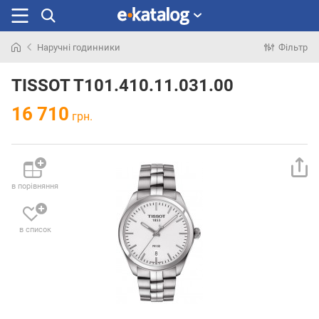
Наручні годинники
Фільтр
Шукали
раніше
TISSOT T101.410.11.031.00
16 710
грн.
в порівняння
в список