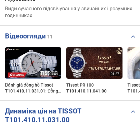
Види сучасного підсвічування у звичайних і розумних
годинниках
Відеоогляди
11
Đánh giá đồng hồ Tissot
Tissot PR 100
Tisso
T101.410.11.031.01: Đồng
T101.410.11.041.00
T101.
hồ thể thao chất tầm giá 10
www.z
triệu
Динаміка цін на TISSOT
T101.410.11.031.00