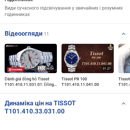
Види сучасного підсвічування у звичайних і розумних
годинниках
Відеоогляди
11
Đánh giá đồng hồ Tissot
Tissot PR 100
Tisso
T101.410.11.031.01: Đồng
T101.410.11.041.00
T101.
hồ thể thao chất tầm giá 10
www.z
triệu
Динаміка цін на TISSOT
T101.410.33.031.00