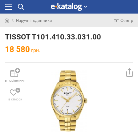
Наручні годинники
Фільтр
Шукали
раніше
TISSOT T101.410.33.031.00
18 580
грн.
в порівняння
в список