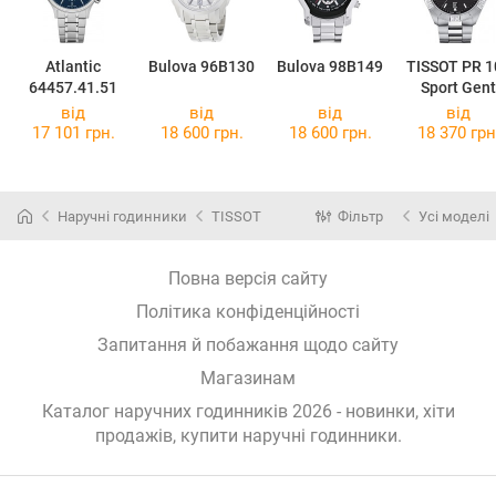
Atlantic
Bulova 96B130
Bulova 98B149
TISSOT PR 1
64457.41.51
Sport Gent
T101.610.11
від
від
від
від
51.00
17 101 грн.
18 600 грн.
18 600 грн.
18 370 грн
Наручні годинники
TISSOT
Фільтр
Усі моделі
Повна версія сайту
Політика конфіденційності
Запитання й побажання щодо сайту
Магазинам
Каталог наручних годинників 2026 - новинки, хіти
продажів,
купити наручні годинники
.