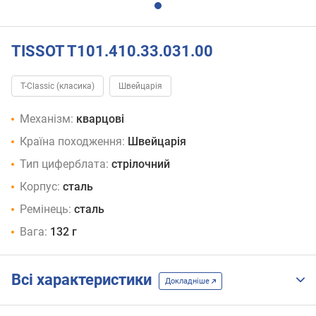
TISSOT T101.410.33.031.00
T-Classic (класика)
Швейцарія
Механізм:
кварцові
Країна походження:
Швейцарія
Тип циферблата:
стрілочний
Корпус:
сталь
Ремінець:
сталь
Вага:
132 г
Всі характеристики
Докладніше