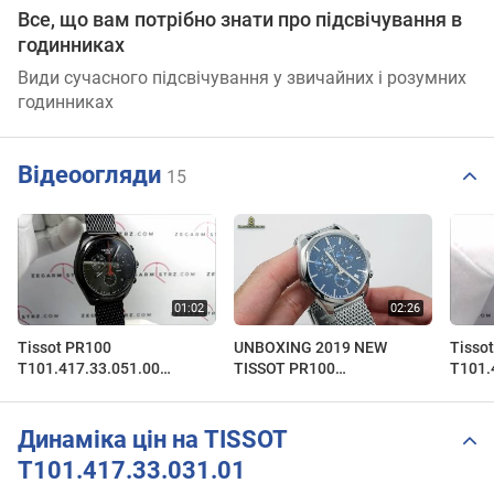
Все, що вам потрібно знати про підсвічування в
годинниках
Види сучасного підсвічування у звичайних і розумних
годинниках
Відеоогляди
15
Tissot PR100
UNBOXING 2019 NEW
Tisso
T101.417.33.051.00
TISSOT PR100
T101.
T1014173305100
CHRONOGRAPH
T101
www.zegarmistrz.com
T1014171104100
www.z
Динаміка цін на TISSOT
T101.417.33.031.01