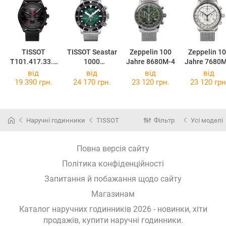
TISSOT
TISSOT Seastar
Zeppelin 100
Zeppelin 1
T101.417.33.0
1000
Jahre 8680M-4
Jahre 7680M
51.00
Chronograph
від
від
від
від
T120.417.11.0
19 390 грн.
24 170 грн.
23 120 грн.
23 120 грн
91.00
Наручні годинники
TISSOT
Фільтр
Усі моделі
Повна версія сайту
Політика конфіденційності
Запитання й побажання щодо сайту
Магазинам
Каталог наручних годинників 2026 - новинки, хіти
продажів,
купити наручні годинники
.