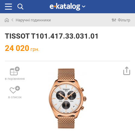
Наручні годинники
Фільтр
Шукали
раніше
TISSOT T101.417.33.031.01
24 020
грн.
в порівняння
в список