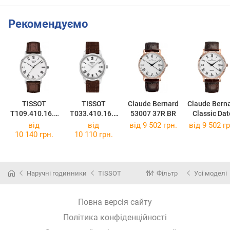
Рекомендуємо
TISSOT
TISSOT
Claude Bernard
Claude Bern
T109.410.16.0
T033.410.16.0
53007 37R BR
Classic Dat
33.00
13.01
53009 37R 
від
від
від 9 502 грн.
від 9 502 гр
10 140 грн.
10 110 грн.
Наручні годинники
TISSOT
Фільтр
Усі моделі
Повна версія сайту
Політика конфіденційності