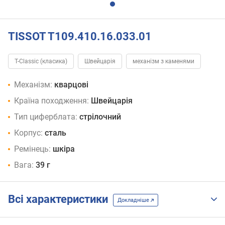
TISSOT T109.410.16.033.01
T-Classic (класика)
Швейцарія
механізм з каменями
Механізм:
кварцові
Країна походження:
Швейцарія
Тип циферблата:
стрілочний
Корпус:
сталь
Ремінець:
шкіра
Вага:
39 г
Всі характеристики
Докладніше