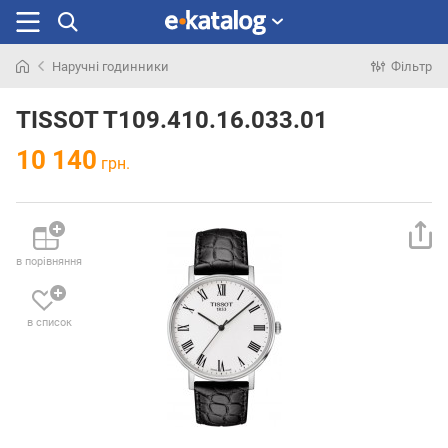
Наручні годинники
Фільтр
Шукали
раніше
TISSOT T109.410.16.033.01
10 140
грн.
в порівняння
в список