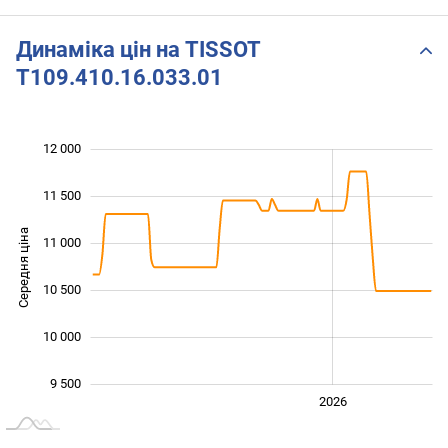
la mã mỏng cách tân trẻ
trung
Динаміка цін на TISSOT
T109.410.16.033.01
12 000
 500
 500
 000
11 500
Середня ціна
11 000
10 000
10 500
10 000
9 500
2024
2025
2028
2026
L