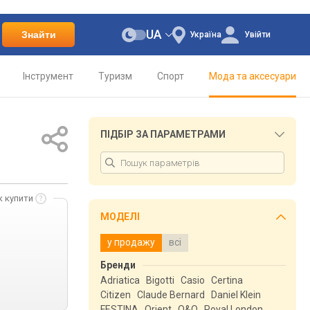
UA
Знайти
Україна
Увійти
Інструмент
Туризм
Спорт
Мода та аксесуари
ПІДБІР ЗА ПАРАМЕТРАМИ
к купити
МОДЕЛІ
у продажу
всі
Бренди
Adriatica
Bigotti
Casio
Certina
Citizen
Claude Bernard
Daniel Klein
FESTINA
Orient
Q&Q
Royal London