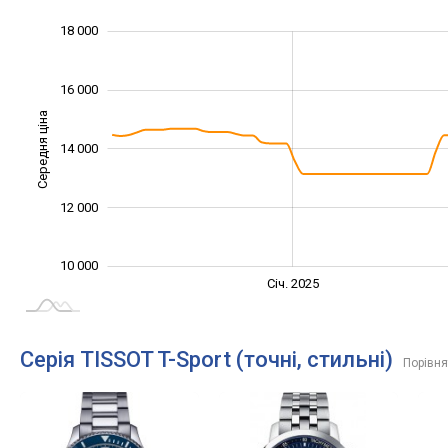
11 000
13 000
20 000
9 000
8 000
6 000
18 000
16 000
Середня ціна
14 000
11 000
12 000
10 000
Січ. 2027
Лип.
Січ. 2025
L
Серія TISSOT T-Sport (точні, стильні)
Порівня