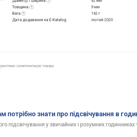
Діаметр /
ширина
42 мм
Товщина
9 мм
Вага
142 г
Дата додавання на E-Katalog
лютий 2020
ристики і комплектацію товару
.
ам потрібно знати про підсвічування в год
го підсвічування у звичайних і розумних годинниках