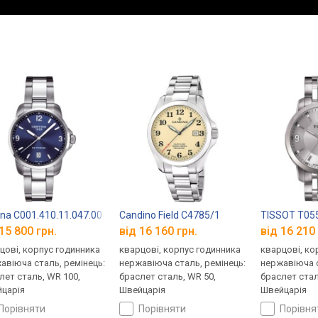
ina C001.410.11.047.00
Candino Field C4785/1
TISSOT T055
15 800 грн.
від 16 160 грн.
від 16 210 
цові, корпус годинника
кварцові, корпус годинника
кварцові, ко
авіюча сталь, ремінець:
нержавіюча сталь, ремінець:
нержавіюча с
лет сталь, WR 100,
браслет сталь, WR 50,
браслет стал
царія
Швейцарія
Швейцарія
порівняти
порівняти
порівн