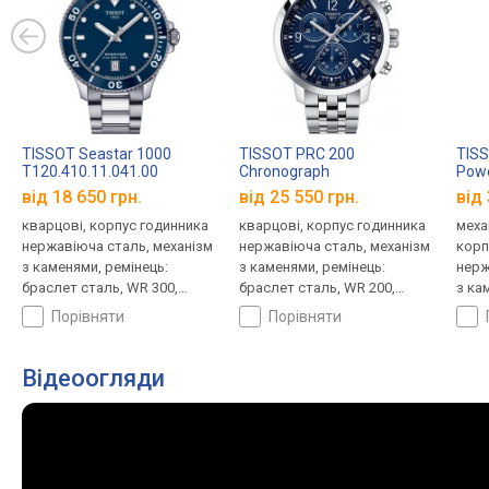
TISSOT Seastar 1000
TISSOT PRC 200
TISS
T120.410.11.041.00
Chronograph
Powe
T114.417.11.047.00
T120
від 18 650 грн.
від 25 550 грн.
від 
кварцові, корпус годинника
кварцові, корпус годинника
меха
нержавіюча сталь, механізм
нержавіюча сталь, механізм
корп
з каменями, ремінець:
з каменями, ремінець:
нерж
браслет сталь, WR 300,
браслет сталь, WR 200,
з ка
Швейцарія
Швейцарія
криш
порівняти
порівняти
стал
Відеоогляди