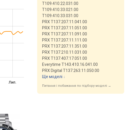
T109.410.22.031.00
T109.410.33.021.00
T109.410.33.031.00
PRX T137.207.11.041.00
PRX T137.207.11.051.00
PRX T137.207.11.091.00
PRX T137.207.11.111.00
PRX T137.207.11.351.00
PRX T137.210.11.031.00
PRX T137.407.17.051.00
Everytime T143.410.16.041.00
PRX Digital T137.263.11.050.00
Ще моделі
↓
Лип.
Питання і побажання по підбору моделі →