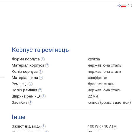
1 
Корпус та ремінець
Форма
корпуса
кругла
Матеріал
корпуса
нержавіюча сталь
Колір
корпуса
нержавіюча сталь
Матеріал
скла
сапфірове
Ремінець
браслет сталь
Колір
ремінця
нержавіюча сталь
Ширина
ремінця
22 мм
Застібка
кліпса (розкладається)
Інше
Захист від
води
100 WR / 10 ATM