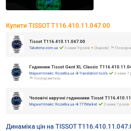
Купити TISSOT T116.410.11.047.00
Tissot T116.410.11.047.00
Taketime.com.ua
З нами 9 років
(Харків)
Поскарж
Годинник Tissot Gent XL Classic T116.410.11.0
Маркетплейс:
Rozetka.ua
Translation tools
З нами 7 
Поскаржитись
Чоловічі наручні годинники Tissot T116.410.11
Маркетплейс:
Rozetka.ua
777Market
З нами 7 років
Динаміка цін на TISSOT T116.410.11.047.