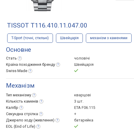
TISSOT T116.410.11.047.00
T-Sport (точні, стильні)
Швейцарія
механізм з каменями
Основне
Стать
чоловічі
Країна походження
бренду
Швейцарія
Swiss
Made
Механізм
Тип
механізму
кварцові
Кількість
каменів
3 шт.
Калібр
ETA F06.115
Секундна
стрілка
+
Джерело ходу
(живлення)
батарейка
EOL (End of
Life)