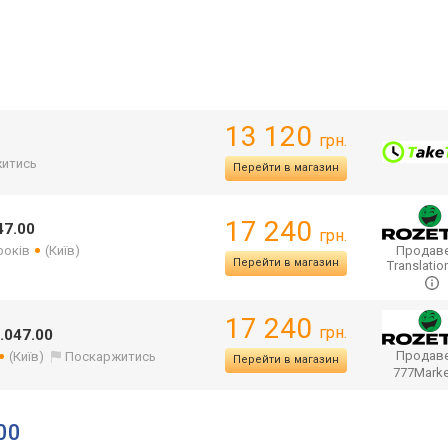
13 120
грн.
итись
Перейти в магазин
17 240
47.00
грн.
років
(Київ)
Продаве
Перейти в магазин
Translatio
17 240
грн.
.047.00
Продаве
(Київ)
Поскаржитись
Перейти в магазин
777Mark
00