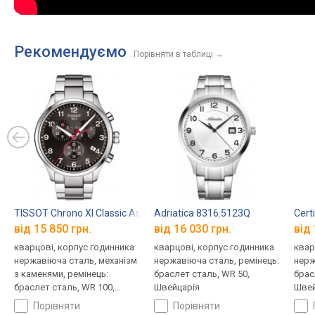
Рекомендуємо
Порівняти в таблиці
→
TISSOT Chrono Xl Classic Asian Games Edition T116.617.11.057.02
Adriatica 8316.5123Q
Cert
від 15 850 грн.
від 16 030 грн.
від 
кварцові, корпус годинника
кварцові, корпус годинника
квар
нержавіюча сталь, механізм
нержавіюча сталь, ремінець:
нерж
з каменями, ремінець:
браслет сталь, WR 50,
брас
браслет сталь, WR 100,
Швейцарія
Швей
Швейцарія
порівняти
порівняти