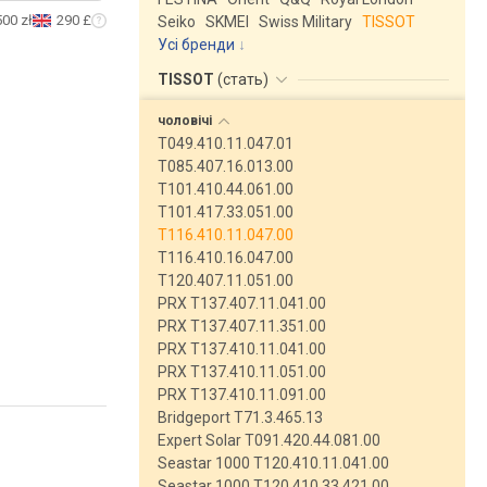
500 zł
290 £
Seiko
SKMEI
Swiss Military
TISSOT
Усі бренди
TISSOT
(
стать
)
чоловічі
T049.410.11.047.01
T085.407.16.013.00
T101.410.44.061.00
T101.417.33.051.00
T116.410.11.047.00
T116.410.16.047.00
T120.407.11.051.00
PRX T137.407.11.041.00
PRX T137.407.11.351.00
PRX T137.410.11.041.00
PRX T137.410.11.051.00
PRX T137.410.11.091.00
Bridgeport T71.3.465.13
Expert Solar T091.420.44.081.00
Seastar 1000 T120.410.11.041.00
Seastar 1000 T120.410.33.421.00