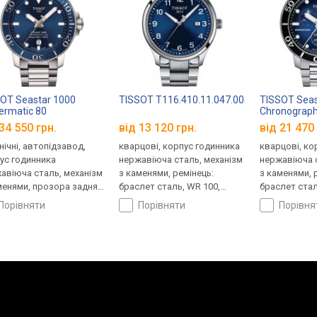
OT Seastar 1000
TISSOT T116.410.11.047.00
TISSOT Seas
rmatic 80
Chronograp
.407.11.041.03
T120.417.11
34 550 грн.
від 13 120 грн.
від 21 470 
нічні, автопідзавод,
кварцові, корпус годинника
кварцові, ко
ус годинника
нержавіюча сталь, механізм
нержавіюча с
авіюча сталь, механізм
з каменями, ремінець:
з каменями, 
менями, прозора задня
браслет сталь, WR 100,
браслет стал
ка, ремінець: браслет
Швейцарія
Швейцарія
порівняти
порівняти
порівн
ь, WR 300, Швейцарія