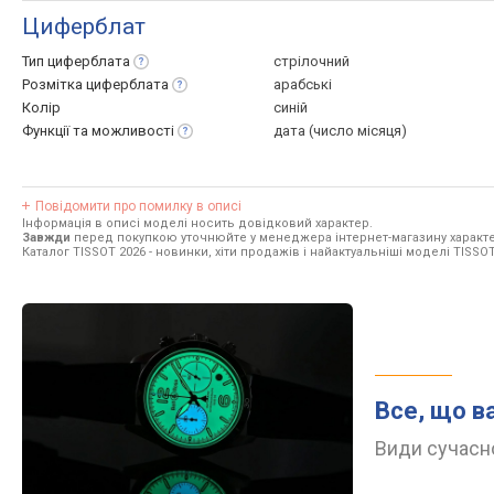
Циферблат
Тип
циферблата
стрілочний
Розмітка
циферблата
арабські
Колір
синій
Функції та
можливості
дата (число місяця)
Повідомити про помилку в описі
Інформація в описі моделі носить довідковий характер.
Завжди
перед покупкою уточнюйте у менеджера інтернет-магазину характе
Каталог TISSOT 2026
- новинки, хіти продажів і найактуальніші моделі TISSOT
Все, що в
Види сучасно