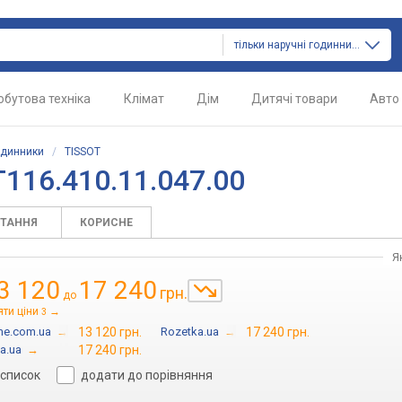
тільки наручні годинники
обутова техніка
Клімат
Дім
Дитячі товари
Авто
одинники
/
TISSOT
116.410.11.047.00
ИТАННЯ
КОРИСНЕ
Я
3 120
17 240
грн.
до
яти ціни
→
3
me.com.ua
→
13 120 грн.
Rozetka.ua
→
17 240 грн.
a.ua
→
17 240 грн.
 список
додати до порівняння