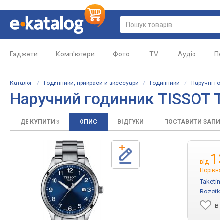
Гаджети
Комп'ютери
Фото
TV
Аудіо
П
Каталог
/
Годинники, прикраси й аксесуари
/
Годинники
/
Наручні г
Наручний годинник TISSOT T
ДЕ КУПИТИ
ОПИС
ВІДГУКИ
ПОСТАВИТИ ЗАП
3
1
від
Порівн
Taketi
Rozetk
в