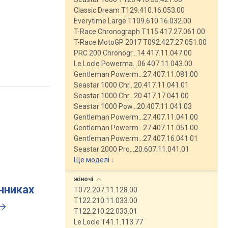
Classic Dream T129.410.16.053.00
Everytime Large T109.610.16.032.00
T-Race Chronograph T115.417.27.061.00
T-Race MotoGP 2017 T092.427.27.051.00
PRC 200 Chronogr…14.417.11.047.00
Le Locle Powerma…06.407.11.043.00
Gentleman Powerm…27.407.11.081.00
Seastar 1000 Chr…20.417.11.041.01
Seastar 1000 Chr…20.417.17.041.00
Seastar 1000 Pow…20.407.11.041.03
Gentleman Powerm…27.407.11.041.00
Gentleman Powerm…27.407.11.051.00
Gentleman Powerm…27.407.16.041.01
Seastar 2000 Pro…20.607.11.041.01
Ще моделі
↓
жіночі
инниках
T072.207.11.128.00
T122.210.11.033.00
T122.210.22.033.01
Le Locle T41.1.113.77