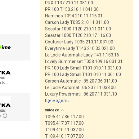
PRX T137.210.11.081.00
PR 100 T150.210.11.041.00
Flamingo T094.210.11.116.01
Carson Lady T085.210.11.011.00
Seastar 1000 T120.210.11.011.00
Seastar 1000 T120.210.17.116.00
Couturier Lady T035.210.11.031.00
Everytime Lady T143.210.33.021.00
Le Locle Automatic Lady T41.1.183.16
Lovely Summer set T058.109.16.031.01
PR 100 Lady Small T101.010.11.031.00
PR 100 Lady Small T101.010.11.061.00
ць:
Carson Automatic…85.207.36.011.00
n to…
Le Locle Automat…06.207.11.038.00
Luxury Powermati…86.207.11.031.10
Ще моделі
↓
ць:
унісекс
et
T095.417.36.117.00
T095.417.37.117.00
T109.410.11.032.00
T109.410.17.077.00