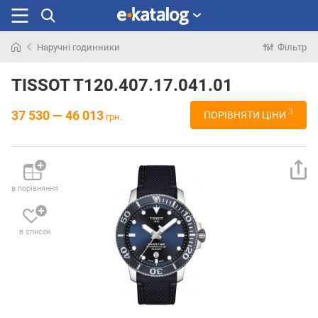
Наручні годинники
Фільтр
Шукали
раніше
TISSOT T120.407.17.041.01
3
37 530 — 46 013
ПОРІВНЯТИ ЦІНИ
грн.
в порівняння
в список