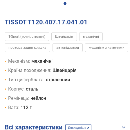
TISSOT T120.407.17.041.01
T-Sport (точні, стильні)
Швейцарія
механічні
прозора задня кришка
автопідзавод
механізм з каменями
Механізм:
механічні
Країна походження:
Швейцарія
Тип циферблата:
стрілочний
Корпус:
сталь
Ремінець:
нейлон
Вага:
112 г
Всі характеристики
Докладніше