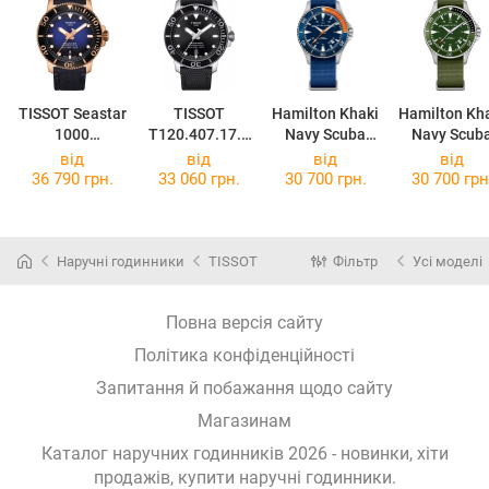
TISSOT Seastar
TISSOT
Hamilton Khaki
Hamilton Kh
1000
T120.407.17.0
Navy Scuba
Navy Scub
T120.407.37.0
51.00
H82365941
Auto
від
від
від
від
41.00
H8237596
36 790 грн.
33 060 грн.
30 700 грн.
30 700 грн
Наручні годинники
TISSOT
Фільтр
Усі моделі
Повна версія сайту
Політика конфіденційності
Запитання й побажання щодо сайту
Магазинам
Каталог наручних годинників 2026 - новинки, хіти
продажів,
купити наручні годинники
.