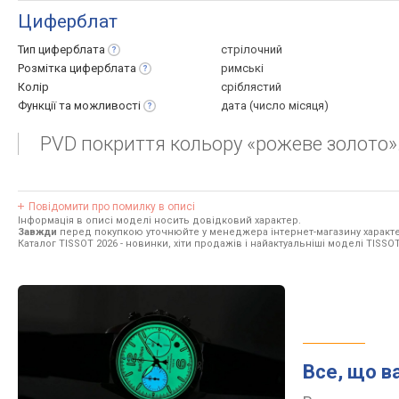
Циферблат
Тип
циферблата
стрілочний
Розмітка
циферблата
римські
Колір
сріблястий
Функції та
можливості
дата (число місяця)
PVD покриття кольору «рожеве золото»
Повідомити про помилку в описі
Інформація в описі моделі носить довідковий характер.
Завжди
перед покупкою уточнюйте у менеджера інтернет-магазину характе
Каталог TISSOT 2026
- новинки, хіти продажів і найактуальніші моделі TISSOT
Все, що в