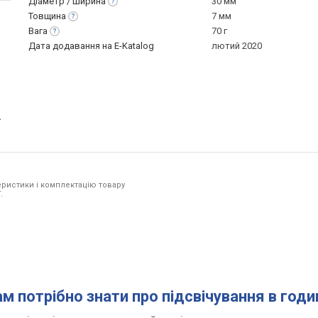
Діаметр /
ширина
30 мм
Товщина
7 мм
Вага
70 г
Дата додавання на E-Katalog
лютий 2020
.
ристики і комплектацію товару
.
ам потрібно знати про підсвічування в год