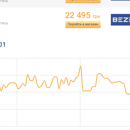
тись
22 495
грн.
тись
Перейти в магазин
01