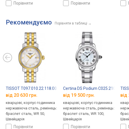
кришка, ремінець: браслет
кришка, ремінець: браслет
криш
порівняти
порівняти
сталь, WR 100, Швейцарія
сталь, WR 100, Швейцарія
стал
Рекомендуємо
Порівняти в таблиці
→
TISSOT T097.010.22.118.00
Certina DS Podium C025.210.11.118
TISS
від 20 630 грн.
від 19 500 грн.
від 
кварцові, корпус годинника
кварцові, корпус годинника
квар
нержавіюча сталь, ремінець:
нержавіюча сталь, ремінець:
нерж
браслет сталь, WR 50,
браслет сталь, WR 100,
брас
Швейцарія
Швейцарія
Швей
порівняти
порівняти