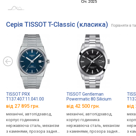
Січ. 2027
Лип.
Січ. 2025
L
Серія TISSOT T-Classic (класика)
Порівняти в т
TISSOT PRX
TISSOT Gentleman
TIS
T137.407.11.041.00
Powermatic 80 Silicium
T137
T127.407.11.051.00
від 27 895 грн.
від 42 500 грн.
від 
механічні, автопідзавод,
механічні, автопідзавод,
меха
корпус годинника
корпус годинника
корп
нержавіюча сталь, механізм
нержавіюча сталь, механізм
нерж
з каменями, прозора задня
з каменями, прозора задня
з ка