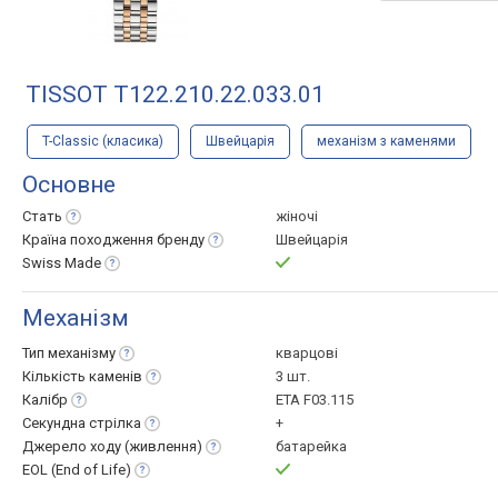
TISSOT T122.210.22.033.01
T-Classic (класика)
Швейцарія
механізм з каменями
Основне
Стать
жіночі
Країна походження
бренду
Швейцарія
Swiss
Made
Механізм
Тип
механізму
кварцові
Кількість
каменів
3 шт.
Калібр
ETA F03.115
Секундна
стрілка
+
Джерело ходу
(живлення)
батарейка
EOL (End of
Life)