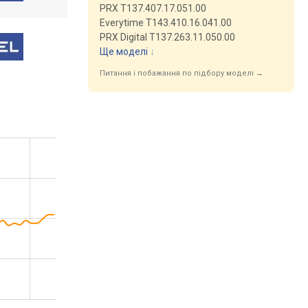
PRX T137.407.17.051.00
Everytime T143.410.16.041.00
PRX Digital T137.263.11.050.00
Ще моделі
↓
Питання і побажання по підбору моделі →