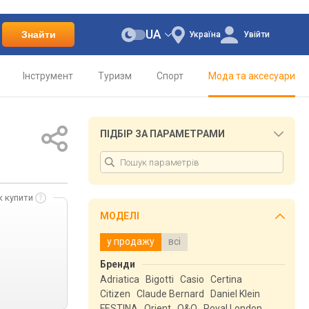
UA
Знайти
Україна
Увійти
Інструмент
Туризм
Спорт
Мода та аксесуари
ПІДБІР ЗА ПАРАМЕТРАМИ
к купити
МОДЕЛІ
у продажу
всі
Бренди
Adriatica
Bigotti
Casio
Certina
Citizen
Claude Bernard
Daniel Klein
FESTINA
Orient
Q&Q
Royal London