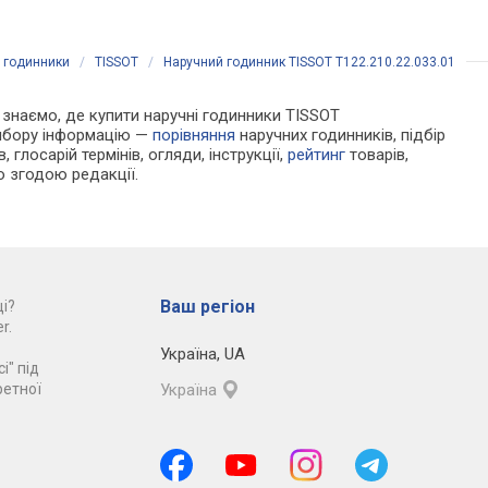
і годинники
/
TISSOT
/
Наручний годинник TISSOT T122.210.22.033.01
Ми знаємо, де купити наручні годинники TISSOT
вибору інформацію —
порівняння
наручних годинників, підбір
 глосарій термінів, огляди, інструкції,
рейтинг
товарів,
ю згодою редакції.
Ваш регіон
і?
r.
Україна
,
UA
і" під
ретної
Україна