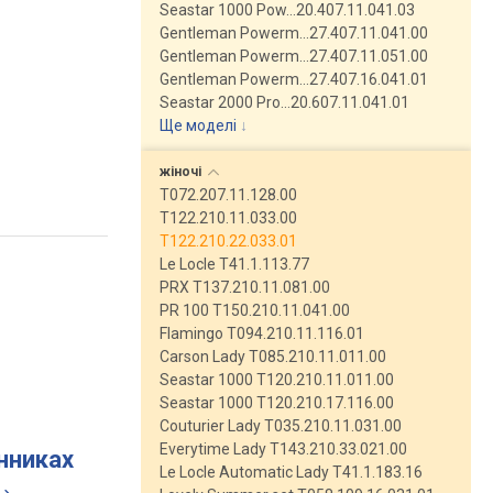
Seastar 1000 Pow…20.407.11.041.03
Gentleman Powerm…27.407.11.041.00
Gentleman Powerm…27.407.11.051.00
Gentleman Powerm…27.407.16.041.01
Seastar 2000 Pro…20.607.11.041.01
Ще моделі
↓
жіночі
T072.207.11.128.00
T122.210.11.033.00
T122.210.22.033.01
Le Locle T41.1.113.77
PRX T137.210.11.081.00
PR 100 T150.210.11.041.00
Flamingo T094.210.11.116.01
Carson Lady T085.210.11.011.00
Seastar 1000 T120.210.11.011.00
Seastar 1000 T120.210.17.116.00
Couturier Lady T035.210.11.031.00
Everytime Lady T143.210.33.021.00
инниках
Le Locle Automatic Lady T41.1.183.16