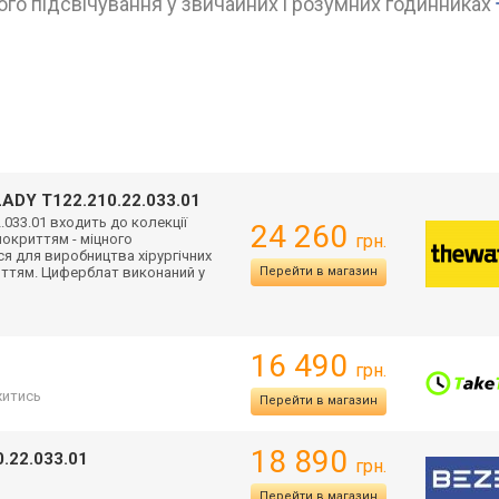
го підсвічування у звичайних і розумних годинниках
ADY T122.210.22.033.01
2.033.01 входить до колекції
24 260
покриттям - міцного
грн.
с
я для виробництва хірургічних
ттям. Циферблат виконаний у
Перейти в магазин
16 490
грн.
итись
Перейти в магазин
18 890
.22.033.01
грн.
Перейти в магазин