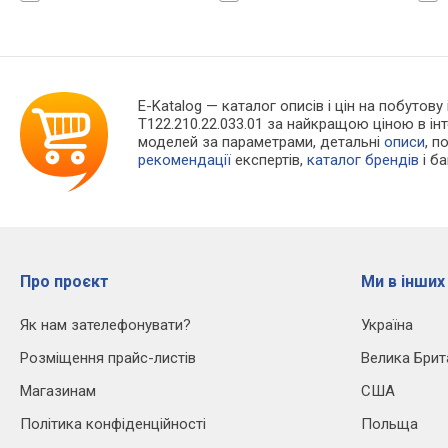
E-Katalog
— каталог описів і цін на побутову
T122.210.22.033.01 за найкращою ціною в і
моделей за параметрами, детальні
описи
, п
рекомендації
експертів,
каталог брендів
і б
Про проєкт
Ми в інших
Як нам зателефонувати?
Україна
Розміщення прайс-листів
Велика Брит
Магазинам
США
Політика конфіденційності
Польща