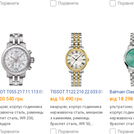
ка, ремінець: браслет
кришка, ремінець: браслет
Швейцарія
порівняти
порівняти
порівн
ь, WR 100, Швейцарія
сталь, WR 100, Швейцарія
.00
OT T055.217.11.113.00
TISSOT T122.210.22.033.00
Balmain Clas
20 540 грн.
від 16 490 грн.
від 18 298 
цові, корпус годинника
кварцові, корпус годинника
ультратонкі,
авіюча сталь, ремінець:
нержавіюча сталь, механізм
корпус годи
лет сталь, WR 200,
з каменями, ремінець:
нержавіюча с
царія
браслет сталь, WR 50,
браслет стал
Швейцарія
Швейцарія
порівняти
порівняти
порівн