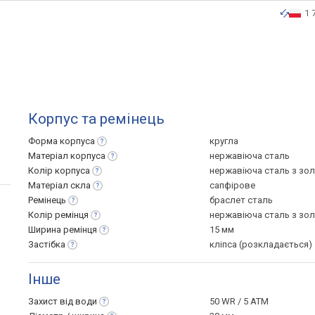
1 
Корпус та ремінець
Форма
корпуса
кругла
Матеріал
корпуса
нержавіюча сталь
Колір
корпуса
нержавіюча сталь з зо
Матеріал
скла
сапфірове
Ремінець
браслет сталь
Колір
ремінця
нержавіюча сталь з зо
Ширина
ремінця
15 мм
Застібка
кліпса (розкладається)
Інше
Захист від
води
50 WR / 5 ATM