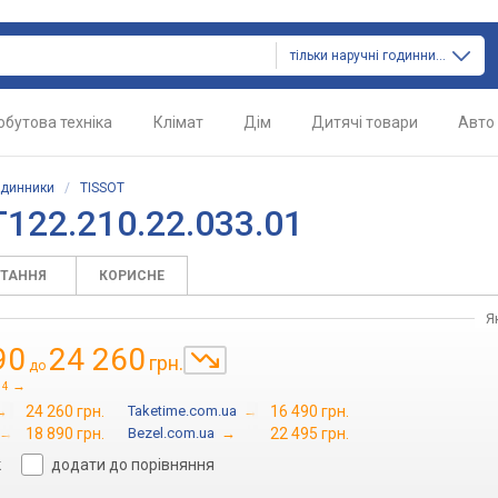
тільки наручні годинники
обутова техніка
Клімат
Дім
Дитячі товари
Авто
одинники
/
TISSOT
122.210.22.033.01
ИТАННЯ
КОРИСНЕ
Я
90
24 260
грн.
до
→
4
→
24 260 грн.
Taketime.com.ua
→
16 490 грн.
→
18 890 грн.
Bezel.com.ua
→
22 495 грн.
к
додати до порівняння