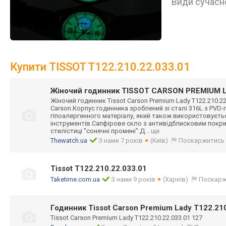
Види сучасно
Купити TISSOT T122.210.22.033.01
Жіночий годинник TISSOT CARSON PREMIUM L
Жіночий годинник Tissot Carson Premium Lady T122.210.2
Carson.Корпус годинника зроблений зі сталі 316L з PVD-
гіпоалергенного матеріалу, який також використовуєть
інструментів.Са
пфірове скло з антивідблискови
м покри
стилістиці "сонячні промені".Д
... ще
Thewatch.ua
З нами 7 років
(Київ)
Поскаржитись
Tissot T122.210.22.033.01
Taketime.com.ua
З нами 9 років
(Харків)
Поскарж
Годинник Tissot Carson Premium Lady T122.210
Tissot Carson Premium Lady T122.210.22.033.01 127