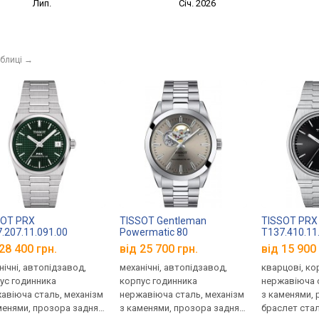
Лип.
Січ. 2026
аблиці
→
SOT PRX
TISSOT Gentleman
TISSOT PRX
.207.11.091.00
Powermatic 80
T137.410.11
T127.407.11.081.00
28 400 грн.
від 25 700 грн.
від 15 900 
нічні, автопідзавод,
механічні, автопідзавод,
кварцові, ко
ус годинника
корпус годинника
нержавіюча с
авіюча сталь, механізм
нержавіюча сталь, механізм
з каменями, 
менями, прозора задня
з каменями, прозора задня
браслет стал