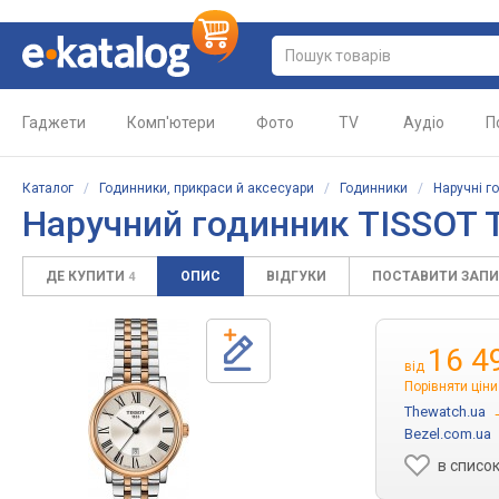
Гаджети
Комп'ютери
Фото
TV
Аудіо
П
Каталог
/
Годинники, прикраси й аксесуари
/
Годинники
/
Наручні г
Наручний годинник TISSOT T
ДЕ КУПИТИ
ОПИС
ВІДГУКИ
ПОСТАВИТИ ЗАП
4
16 4
від
Порівняти ціни
Thewatch.ua
Bezel.com.ua
в списо