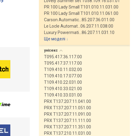
Lovely Summer set T058.109.16.031.01
PR 100 Lady Small T101.010.11.031.00
PR 100 Lady Small T101.010.11.061.00
Carson Automatic…85.207.36.011.00
Le Locle Automat…06.207.11.038.00
Luxury Powermati…86.207.11.031.10
Ще моделі
↓
унісекс
T095.417.36.117.00
T095.417.37.117.00
T109.410.11.032.00
T109.410.17.077.00
T109.410.22.031.00
T109.410.33.021.00
T109.410.33.031.00
PRX T137.207.11.041.00
PRX T137.207.11.051.00
PRX T137.207.11.091.00
PRX T137.207.11.111.00
PRX T137.207.11.351.00
PRX T137.210.11.031.00