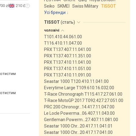
700 zł
210 £
Seiko
SKMEI
Swiss Military
TISSOT
Усі бренди
TISSOT
(
стать
)
чоловічі
T101.410.44.061.00
T116.410.11.047.00
PRX T137.407.11.041.00
PRX T137.407.11.351.00
PRX T137.410.11.041.00
PRX T137.410.11.051.00
лотистим
PRX T137.410.11.091.00
Seastar 1000 T120.410.11.041.00
Everytime Large T109.610.16.032.00
лотистим
T-Race Chronograph T115.417.27.061.00
T-Race MotoGP 2017 T092.427.27.051.00
PRC 200 Chronogr…14.417.11.047.00
Le Locle Powerma…06.407.11.043.00
Gentleman Powerm…27.407.11.081.00
Seastar 1000 Chr…20.417.11.041.01
Seastar 1000 Chr…20.417.17.041.00