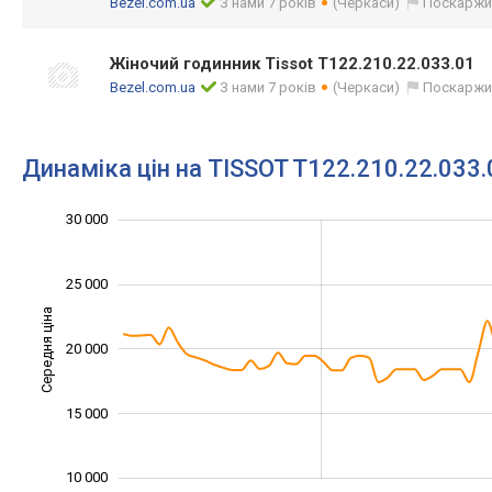
Bezel.com.ua
З нами 7 років
(Черкаси)
Поскаржи
Жіночий годинник Tissot T122.210.22.033.01
Bezel.com.ua
З нами 7 років
(Черкаси)
Поскаржи
Динаміка цін на TISSOT T122.210.22.033.
30 000
35 000
5 000
0
25 000
Середня ціна
20 000
10 000
15 000
10 000