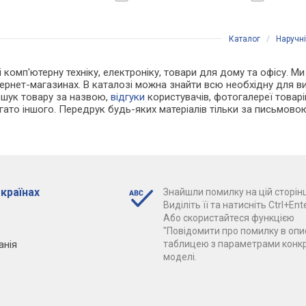
Каталог
/
Наручн
 і комп'ютерну техніку, електроніку, товари для дому та офісу. 
нтернет-магазинах. В каталозі можна знайти всю необхідну для 
ошук товару за назвою,
відгуки
користувачів, фотогалереї товарів,
агато іншого. Передрук будь-яких матеріалів тільки за письмово
 країнах
Знайшли помилку на цій сторінц
Виділіть її та натисніть Ctrl+Ente
Або скористайтеся функцією
"Повідомити про помилку в опис
анія
таблицею з параметрами конк
моделі.