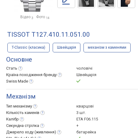
Відео
Фото
3
14
TISSOT T127.410.11.051.00
T-Classic (класика)
Швейцарія
механізм з каменями
Основне
Стать
чоловічі
Країна походження
бренду
Швейцарія
Swiss
Made
Механізм
Тип
механізму
кварцові
Кількість
каменів
3 шт.
Калібр
ETA F06.115
Секундна
стрілка
+
Джерело ходу
(живлення)
батарейка