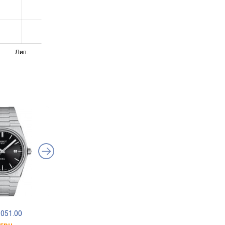
Лип.
TISSOT Gentleman
TISSOT PRX
.051.00
Powermatic 80 Silicium
T137.410.11.041.00
T127.407.11.041.00