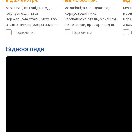
від 27 895 грн.
від 42 500 грн.
від 
механічні, автопідзавод,
механічні, автопідзавод,
меха
корпус годинника
корпус годинника
корп
нержавіюча сталь, механізм
нержавіюча сталь, механізм
нерж
з каменями, прозора задня
з каменями, прозора задня
з ка
кришка, ремінець: браслет
кришка, ремінець: браслет
криш
порівняти
порівняти
сталь, WR 100, Швейцарія
сталь, WR 100, Швейцарія
стал
Відеоогляди