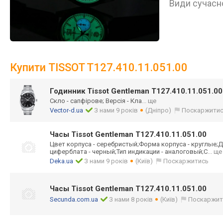
Види сучасно
Купити TISSOT T127.410.11.051.00
Годинник Tissot Gentleman T127.410.11.051.00
Скло - сапфірове; Версія - Кла
... ще
Vector-d.ua
З нами 9 років
(Дніпро)
Поскаржити
Часы Tissot Gentleman T127.410.11.051.00
Цвет корпуса - серебристый;Фор
ма корпуса - круглые;Д
циферблата - черный;Тип индикации - аналоговый;С
... ще
Deka.ua
З нами 9 років
(Київ)
Поскаржитись
Часы Tissot Gentleman T127.410.11.051.00
Secunda.com.ua
З нами 8 років
(Київ)
Поскаржит