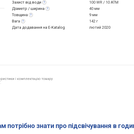
Захист від
води
100 WR / 10 ATM
Діаметр /
ширина
40 мм
Товщина
9 мм
Вага
142 г
Дата додавання на E-Katalog
лютий 2020
ристики і комплектацію товару
.
ам потрібно знати про підсвічування в год