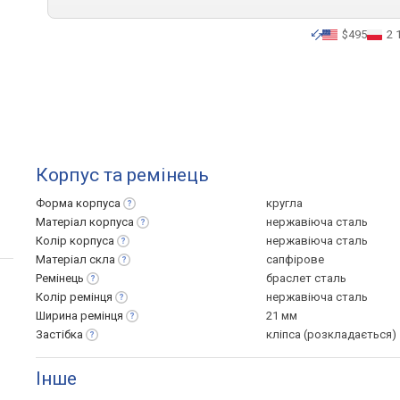
$495
2 
Корпус та ремінець
Форма
корпуса
кругла
Матеріал
корпуса
нержавіюча сталь
Колір
корпуса
нержавіюча сталь
Матеріал
скла
сапфірове
Ремінець
браслет сталь
Колір
ремінця
нержавіюча сталь
Ширина
ремінця
21 мм
Застібка
кліпса (розкладається)
Інше