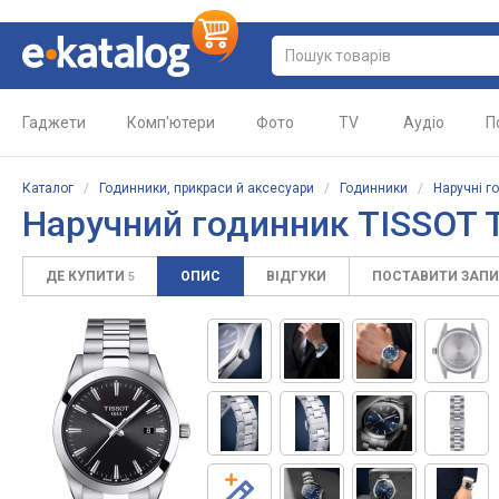
Гаджети
Комп'ютери
Фото
TV
Аудіо
П
Каталог
/
Годинники, прикраси й аксесуари
/
Годинники
/
Наручні г
Наручний годинник TISSOT T
ДЕ КУПИТИ
ОПИС
ВІДГУКИ
ПОСТАВИТИ ЗАП
5