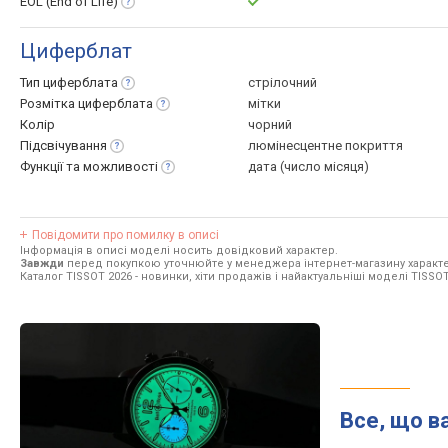
EOL (End of
Life)
Циферблат
Тип
циферблата
стрілочний
Розмітка
циферблата
мітки
Колір
чорний
Підсвічування
люмінесцентне покриття
Функції та
можливості
дата (число місяця)
Повідомити про помилку в описі
Інформація в описі моделі носить довідковий характер.
Завжди
перед покупкою уточнюйте у менеджера інтернет-магазину характе
Каталог TISSOT 2026
- новинки, хіти продажів і найактуальніші моделі TISSOT
Все, що в