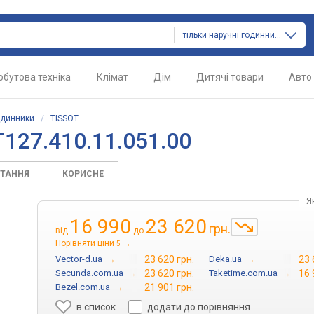
тільки наручні годинники
обутова техніка
Клімат
Дім
Дитячі товари
Авто
одинники
/
TISSOT
127.410.11.051.00
ИТАННЯ
КОРИСНЕ
Я
16 990
23 620
грн.
від
до
Порівняти ціни
→
5
Vector-d.ua
→
23 620 грн.
Deka.ua
→
23 
Secunda.com.ua
→
23 620 грн.
Taketime.com.ua
→
16 
Bezel.com.ua
→
21 901 грн.
в список
додати до порівняння