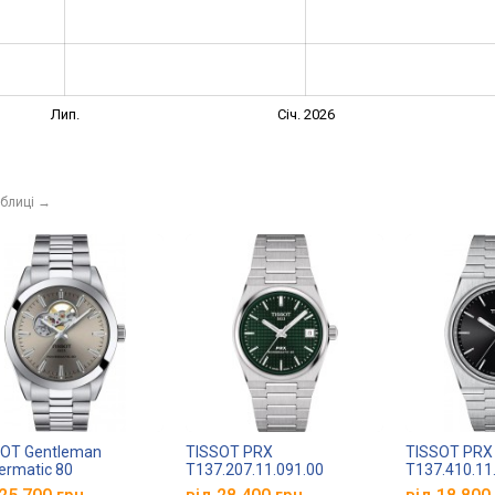
Лип.
Січ. 2026
аблиці
→
SOT Gentleman
TISSOT PRX
TISSOT PRX
rmatic 80
T137.207.11.091.00
T137.410.11
.407.11.081.00