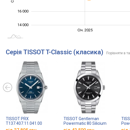
16 000
14 000
Січ. 2027
Лип.
Січ. 2025
L
Серія TISSOT T-Classic (класика)
Порівняти в т
TISSOT PRX
TISSOT Gentleman
TIS
T137.407.11.041.00
Powermatic 80 Silicium
Powe
T127.407.11.051.00
T127