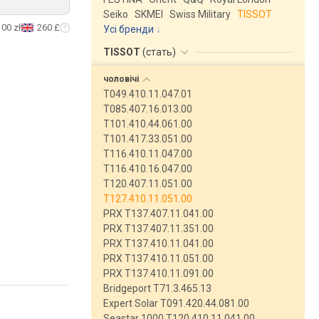
Seiko
SKMEI
Swiss Military
TISSOT
100 zł
260 £
Усі бренди
TISSOT
(
стать
)
чоловічі
T049.410.11.047.01
T085.407.16.013.00
T101.410.44.061.00
T101.417.33.051.00
T116.410.11.047.00
T116.410.16.047.00
T120.407.11.051.00
T127.410.11.051.00
PRX T137.407.11.041.00
PRX T137.407.11.351.00
PRX T137.410.11.041.00
PRX T137.410.11.051.00
PRX T137.410.11.091.00
Bridgeport T71.3.465.13
Expert Solar T091.420.44.081.00
Seastar 1000 T120.410.11.041.00