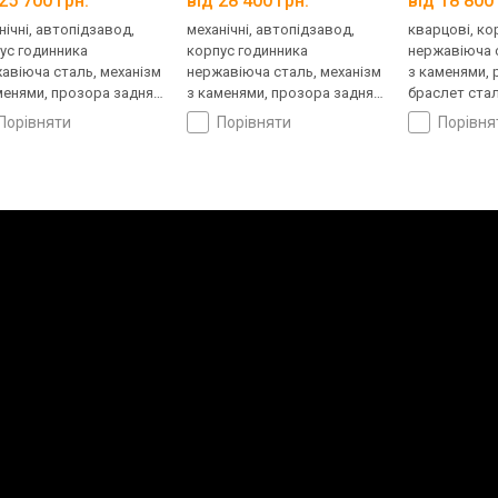
25 700 грн.
від 28 400 грн.
від 18 800 
нічні, автопідзавод,
механічні, автопідзавод,
кварцові, ко
ус годинника
корпус годинника
нержавіюча с
авіюча сталь, механізм
нержавіюча сталь, механізм
з каменями, 
менями, прозора задня
з каменями, прозора задня
браслет стал
ка, ремінець: браслет
кришка, ремінець: браслет
Швейцарія
порівняти
порівняти
порівн
ь, WR 100, Швейцарія
сталь, WR 100, Швейцарія