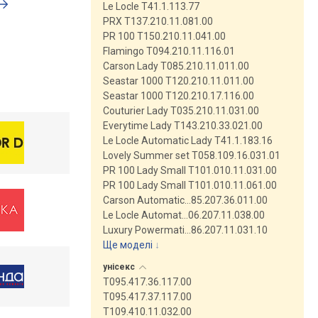
Le Locle T41.1.113.77
PRX T137.210.11.081.00
PR 100 T150.210.11.041.00
Flamingo T094.210.11.116.01
Carson Lady T085.210.11.011.00
Seastar 1000 T120.210.11.011.00
Seastar 1000 T120.210.17.116.00
Couturier Lady T035.210.11.031.00
Everytime Lady T143.210.33.021.00
Le Locle Automatic Lady T41.1.183.16
Lovely Summer set T058.109.16.031.01
PR 100 Lady Small T101.010.11.031.00
PR 100 Lady Small T101.010.11.061.00
Carson Automatic…85.207.36.011.00
Le Locle Automat…06.207.11.038.00
Luxury Powermati…86.207.11.031.10
Ще моделі
↓
унісекс
T095.417.36.117.00
T095.417.37.117.00
T109.410.11.032.00