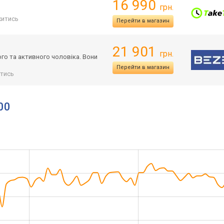
16 990
грн.
итись
Перейти в магазин
21 901
грн.
ого та активного чоловіка. Вони
Перейти в магазин
тись
00