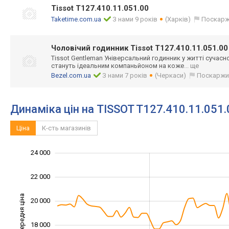
Tissot T127.410.11.051.00
Taketime.com.ua
З нами 9 років
(Харків)
Поскарж
Чоловічий годинник Tissot T127.410.11.051.00
Tissot Gentleman Універсальний годинник у житті сучасн
стануть ідеальним компаньйоном на коже
... ще
Bezel.com.ua
З нами 7 років
(Черкаси)
Поскаржи
Динаміка цін на TISSOT T127.410.11.051.
Ціна
К-сть магазинів
24 000
10 000
12 000
26 000
22 000
Середня ціна
20 000
14 000
18 000