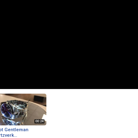
ot Gentleman
tzverk