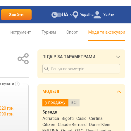
UA
Знайти
Україна
Увійти
Інструмент
Туризм
Спорт
Мода та аксесуари
ПІДБІР ЗА ПАРАМЕТРАМИ
к купити
МОДЕЛІ
у продажу
всі
620 грн.
Бренди
990 грн.
Adriatica
Bigotti
Casio
Certina
Citizen
Claude Bernard
Daniel Klein
FESTINA
Orient
Q&Q
Royal London