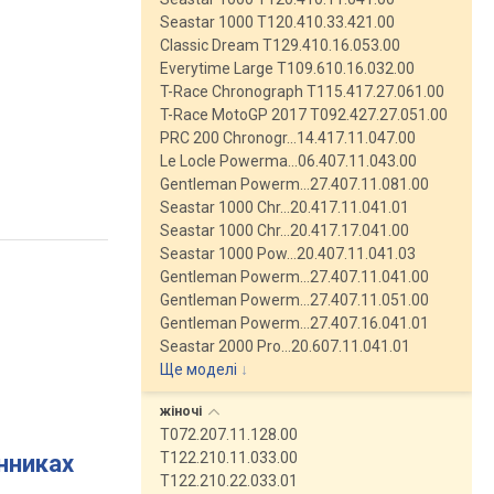
Seastar 1000 T120.410.33.421.00
Classic Dream T129.410.16.053.00
Everytime Large T109.610.16.032.00
T-Race Chronograph T115.417.27.061.00
T-Race MotoGP 2017 T092.427.27.051.00
PRC 200 Chronogr…14.417.11.047.00
Le Locle Powerma…06.407.11.043.00
Gentleman Powerm…27.407.11.081.00
Seastar 1000 Chr…20.417.11.041.01
Seastar 1000 Chr…20.417.17.041.00
Seastar 1000 Pow…20.407.11.041.03
Gentleman Powerm…27.407.11.041.00
Gentleman Powerm…27.407.11.051.00
Gentleman Powerm…27.407.16.041.01
Seastar 2000 Pro…20.607.11.041.01
Ще моделі
↓
жіночі
T072.207.11.128.00
T122.210.11.033.00
инниках
T122.210.22.033.01