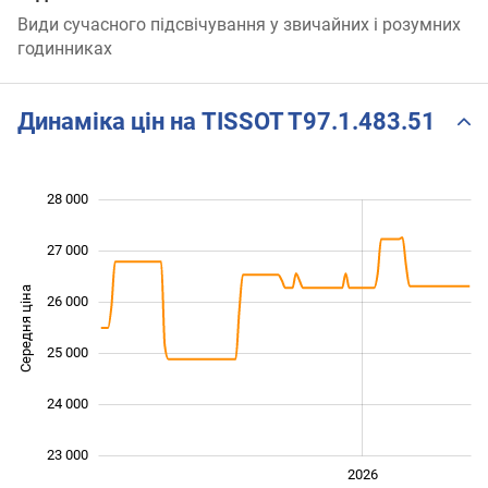
Види сучасного підсвічування у звичайних і розумних
годинниках
Динаміка цін на TISSOT T97.1.483.51
 500
 500
 500
 000
 000
 000
28 000
27 000
Середня ціна
26 000
23 500
25 000
24 000
23 000
2024
2025
2028
2026
L