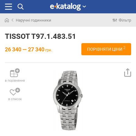
Наручні годинники
Фільтр
Шукали
раніше
TISSOT T97.1.483.51
2
26 340 — 27 340
ПОРІВНЯТИ ЦІНИ
грн.
в порівняння
в список