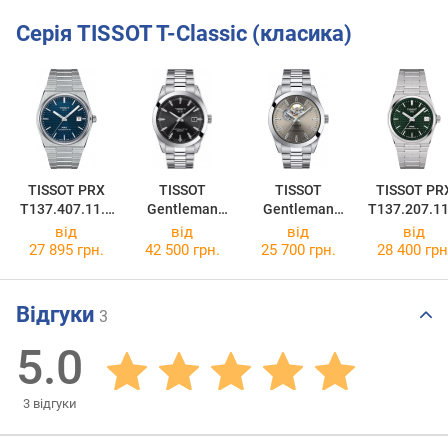
Серія TISSOT T-Classic (класика)
TISSOT PRX
TISSOT
TISSOT
TISSOT PR
T137.407.11.0
Gentleman
Gentleman
T137.207.11
41.00
Powermatic 80
Powermatic 80
91.00
від
від
від
від
Silicium
T127.407.11.0
27 895 грн.
42 500 грн.
25 700 грн.
28 400 грн
T127.407.11.0
81.00
51.00
Відгуки
3
5.0
3
відгуки