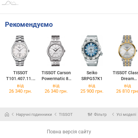
Рекомендуємо
TISSOT
TISSOT Carson
Seiko
TISSOT Clas
T101.407.11.0
Powermatic 80
SRPG57K1
Dream
31.00
T085.407.11.0
Powermatic 
від
від
від
від
11.00
T158.407.22
26 340 грн.
26 340 грн.
25 900 грн.
26 810 грн
31.00
Наручні годинники
TISSOT
Фільтр
Усі моделі
Повна версія сайту