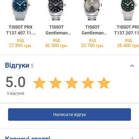
TISSOT PRX
TISSOT
TISSOT
TISSOT PR
T137.407.11.0
Gentleman
Gentleman
T137.207.11
41.00
Powermatic 80
Powermatic 80
91.00
від
від
від
від
Silicium
T127.407.11.0
27 895 грн.
42 500 грн.
25 700 грн.
28 400 грн
T127.407.11.0
81.00
51.00
Відгуки
5
5.0
5
відгуків
Написати відгук