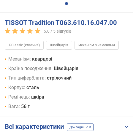
TISSOT Tradition T063.610.16.047.00
5.0 /
5
відгуків
T-Classic (класика)
Швейцарія
механізм з каменями
Механізм:
кварцові
Країна походження:
Швейцарія
Тип циферблата:
стрілочний
Корпус:
сталь
Ремінець:
шкіра
Вага:
56 г
Всі характеристики
Докладніше