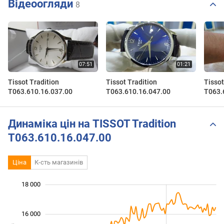
Відеоогляди
8
Tissot Tradition
Tissot Tradition
Tissot
T063.610.16.037.00
T063.610.16.047.00
T063.
Динаміка цін на TISSOT Tradition
T063.610.16.047.00
Ціна
К-сть магазинів
 000
 000
 000
 000
 000
 000
18 000
16 000