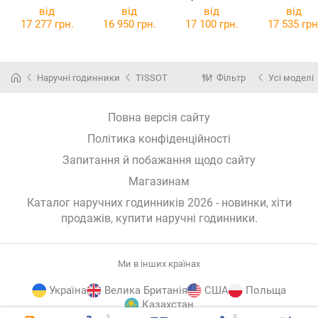
4335.04.006
6S21-325A666
від
від
від
від
17 277 грн.
16 950 грн.
17 100 грн.
17 535 грн
Наручні годинники
TISSOT
Фільтр
Усі моделі
Повна версія сайту
Політика конфіденційності
Запитання й побажання щодо сайту
Магазинам
Каталог наручних годинників 2026 - новинки, хіти
продажів,
купити наручні годинники
.
Ми в інших країнах
Україна
Велика Британія
США
Польща
Казахстан
3
5