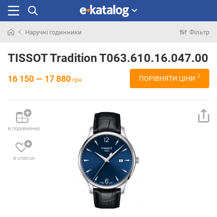
Наручні годинники
Фільтр
Шукали
раніше
TISSOT Tradition T063.610.16.047.00
3
16 150 — 17 880
ПОРІВНЯТИ ЦІНИ
грн.
в порівняння
в список