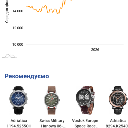
Середня ціна
14 000
11 000
12 000
10 000
2024
2025
2028
2026
L
Рекомендуємо
Adriatica
Swiss Military
Vostok Europe
Adriatica
1194.5255CH
Hanowa 06-
Space Race
8294.K254