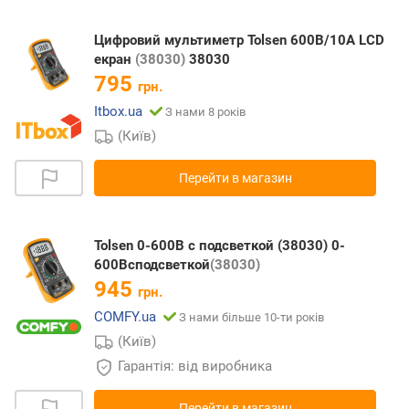
Цифровий мультиметр Tolsen 600В/10А LCD
екран
(38030)
38030
795
грн.
Itbox.ua
З нами 8 років
(Київ)
Перейти в магазин
Tolsen 0-600В с подсветкой (38030) 0-
600Всподсветкой
(38030)
945
грн.
COMFY.ua
З нами більше 10-ти років
(Київ)
Гарантія: від виробника
Перейти в магазин