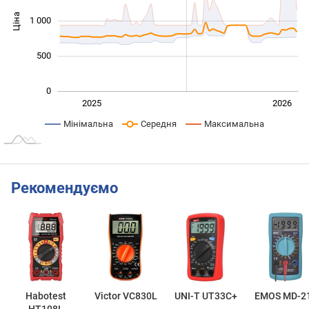
Ціна
1 000
1 000
500
0
Січ. 2025
Лип.
2027
2025
2026
L
Мінімальна
Середня
Максимальна
Рекомендуємо
Habotest
Victor VC830L
UNI-T UT33C+
EMOS MD-2
HT108L