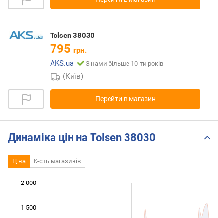
Tolsen 38030
795
грн.
AKS.ua
З нами більше 10-ти років
(Київ)
Перейти в магазин
Динаміка цін на Tolsen 38030
Ціна
К-сть магазинів
2 000
 000
 500
-500
1 500