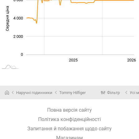
Середня ціна
4 000
1 000
2 000
0
2024
2027
2025
2026
L
Наручні годинники
Tommy Hilfiger
Фільтр
Усі 
Повна версія сайту
Політика конфіденційності
Запитання й побажання щодо сайту
Магазинам