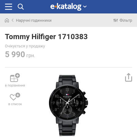
Наручні годинники
Фільтр
Шукали
раніше
Tommy Hilfiger 1710383
Очікується у продажу
5 990
грн.
в порівняння
в список