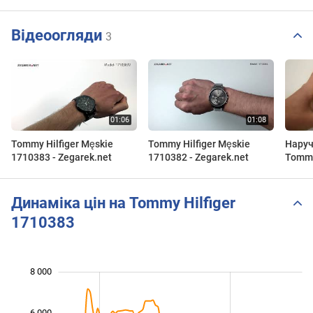
Відеоогляди
3
Tommy Hilfiger Męskie
Tommy Hilfiger Męskie
Наруч
1710383 - Zegarek.net
1710382 - Zegarek.net
Tommy
Динаміка цін на Tommy Hilfiger
1710383
8 000
 000
 000
 000
 000
 000
 000
 000
6 000