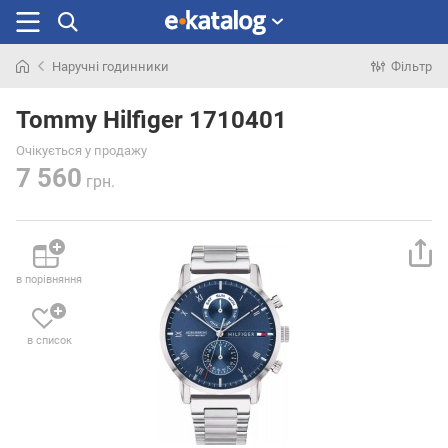
Наручні годинники
Фільтр
Шукали
раніше
Tommy Hilfiger 1710401
Очікується у продажу
7 560
грн.
в порівняння
в список