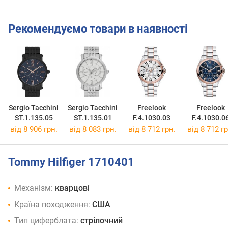
Рекомендуємо товари в наявності
Sergio Tacchini
Sergio Tacchini
Freelook
Freelook
ST.1.135.05
ST.1.135.01
F.4.1030.03
F.4.1030.0
від 8 906 грн.
від 8 083 грн.
від 8 712 грн.
від 8 712 гр
Tommy Hilfiger 1710401
Механізм:
кварцові
Країна походження:
США
Тип циферблата:
стрілочний