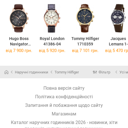
Hugo Boss
Royal London
Tommy Hilfiger
Jacques
Navigator
41386-04
1710359
Lemans 1-
1513496
2068C
від 7 900 грн.
від 5 920 грн.
від 7 101 грн.
від 5 470 гр
Наручні годинники
Tommy Hilfiger
Фільтр
Усі 
Повна версія сайту
Політика конфіденційності
Запитання й побажання щодо сайту
Магазинам
Каталог наручних годинників 2026 - новинки, хіти