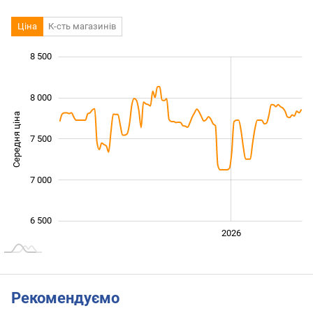
Ціна
К-сть магазинів
8 500
 500
 000
 000
8 000
Середня ціна
7 500
6 500
7 000
6 500
2024
2025
2028
2026
L
Рекомендуємо