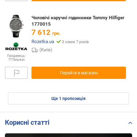
Чоловічі наручні годинники Tommy Hilfiger
1770015
7 612
грн.
Rozetka.ua
З нами 7 років
(Київ)
Продавець:
777Market
Перейти в магазин
ще
1
пропозиція
Корисні статті