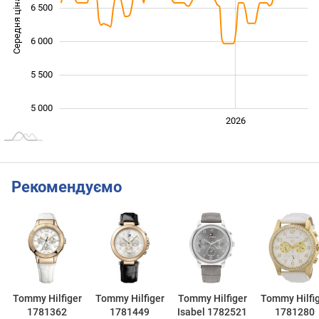
Середня ціна
6 500
5 000
6 000
5 500
5 000
2024
2025
2028
2026
L
Рекомендуємо
Tommy Hilfiger
Tommy Hilfiger
Tommy Hilfiger
Tommy Hilfi
1781362
1781449
Isabel 1782521
1781280