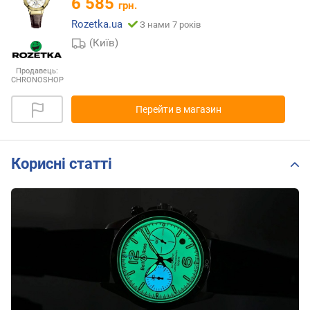
6 585
грн.
Rozetka.ua
З нами 7 років
(Київ)
Продавець:
CHRONOSHOP
Перейти в магазин
Корисні статті