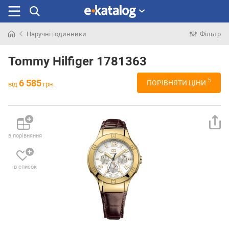
Наручні годинники
Фільтр
Шукали
раніше
Tommy Hilfiger 1781363
5
6 585
ПОРІВНЯТИ ЦІНИ
від
грн.
в порівняння
в список