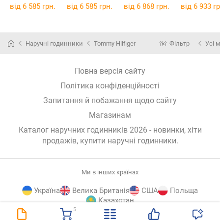
від 6 585 грн.
від 6 585 грн.
від 6 868 грн.
від 6 933 гр
Наручні годинники
Tommy Hilfiger
Фільтр
Усі 
Повна версія сайту
Політика конфіденційності
Запитання й побажання щодо сайту
Магазинам
Каталог наручних годинників 2026 - новинки, хіти
продажів,
купити наручні годинники
.
Ми в інших країнах
Україна
Велика Британія
США
Польща
Казахстан
5