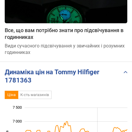
Все, що вам потрібно знати про підсвічування в
годинниках
Види сучасного підсвічування у звичайних і розумних
годинниках
Динаміка цін на Tommy Hilfiger
1781363
Ціна
К-сть магазинів
7 500
 000
 500
 000
7 000