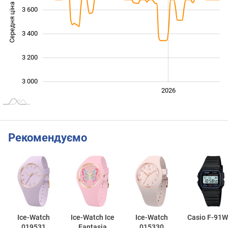
Середня ціна
3 600
3 000
3 400
3 200
3 000
2024
2025
2028
2026
L
Рекомендуємо
Ice-Watch
Ice-Watch Ice
Ice-Watch
Casio F-91W
019531
Fantasia
015330