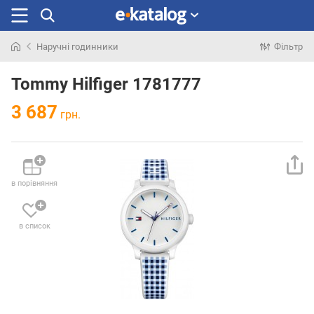
Наручні годинники
Фільтр
Шукали
раніше
Tommy Hilfiger 1781777
3 687
грн.
в порівняння
в список