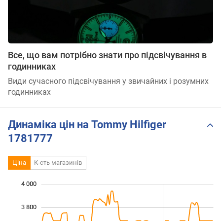
Все, що вам потрібно знати про підсвічування в
годинниках
Види сучасного підсвічування у звичайних і розумних
годинниках
Динаміка цін на Tommy Hilfiger
1781777
Ціна
К-сть магазинів
4 000
 600
 800
 200
3 800