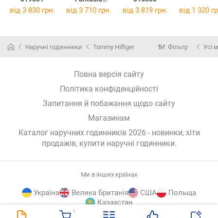
021955
від 3 830 грн.
від 3 710 грн.
від 3 819 грн.
від 1 320 гр
Наручні годинники
Tommy Hilfiger
Фільтр
Усі 
Повна версія сайту
Політика конфіденційності
Запитання й побажання щодо сайту
Магазинам
Каталог наручних годинників 2026 - новинки, хіти
продажів,
купити наручні годинники
.
Ми в інших країнах
Україна
Велика Британія
США
Польща
Казахстан
1