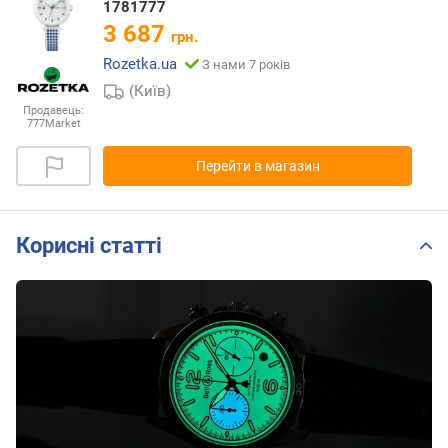
1781777
3 687
грн.
Rozetka.ua
З нами 7 років
(Київ)
Продавець:
777Market
Перейти в магазин
Корисні статті