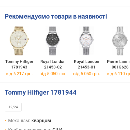
Рекомендуємо товари в наявності
Tommy Hilfiger
Royal London
Royal London
Pierre Lanni
1781943
21453-02
21453-01
001G628
від 6 217 грн.
від 5 050 грн.
від 5 050 грн.
від 6 110 гр
Tommy Hilfiger 1781944
12/24
Механізм:
кварцові
Країна походження:
США