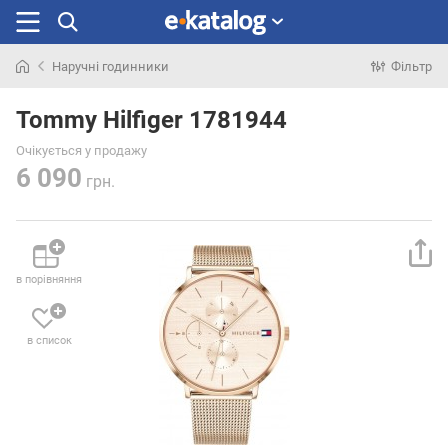
Наручні годинники
Фільтр
Шукали
раніше
Tommy Hilfiger 1781944
Очікується у продажу
6 090
грн.
в порівняння
в список