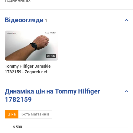
годинниках
Відеоогляди
1
Tommy Hilfiger Damskie
1782159 - Zegarek.net
Динаміка цін на Tommy Hilfiger
1782159
Ціна
К-сть магазинів
6 500
 500
 000
 000