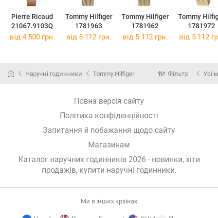
Pierre Ricaud
Tommy Hilfiger
Tommy Hilfiger
Tommy Hilfi
21067.9103Q
1781963
1781962
1781972
від 4 500 грн.
від 5 112 грн.
від 5 112 грн.
від 5 112 гр
Наручні годинники
Tommy Hilfiger
Фільтр
Усі 
Повна версія сайту
Політика конфіденційності
Запитання й побажання щодо сайту
Магазинам
Каталог наручних годинників 2026 - новинки, хіти
продажів,
купити наручні годинники
.
Ми в інших країнах