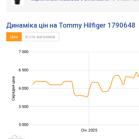
Динаміка цін на Tommy Hilfiger 1790648
Ціна
К-сть магазинів
4 600
4 800
5 200
5 400
7 500
4 500
4 000
7 000
6 500
Середня ціна
6 000
5 000
5 500
5 000
Січ. 2027
Лип.
Січ. 2025
L