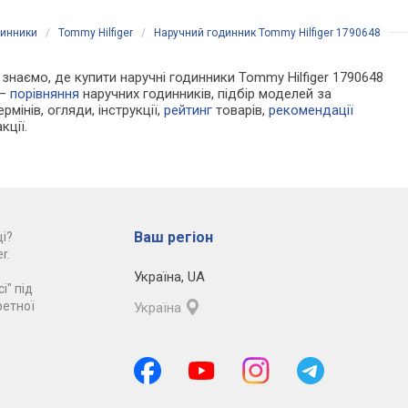
динники
/
Tommy Hilfiger
/
Наручний годинник Tommy Hilfiger 1790648
и знаємо, де купити наручні годинники Tommy Hilfiger 1790648
 —
порівняння
наручних годинників, підбір моделей за
рмінів, огляди, інструкції,
рейтинг
товарів,
рекомендації
кції.
Ваш регіон
і?
r.
Україна
,
UA
і" під
ретної
Україна