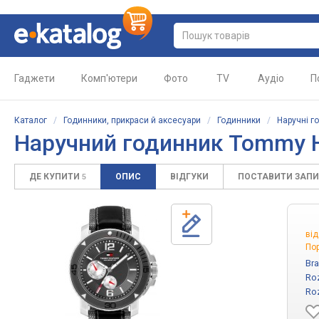
Гаджети
Комп'ютери
Фото
TV
Аудіо
П
Каталог
/
Годинники, прикраси й аксесуари
/
Годинники
/
Наручні г
Наручний годинник Tommy Hi
ДЕ КУПИТИ
ОПИС
ВІДГУКИ
ПОСТАВИТИ ЗАП
5
ві
Пор
Bra
Ro
Ro