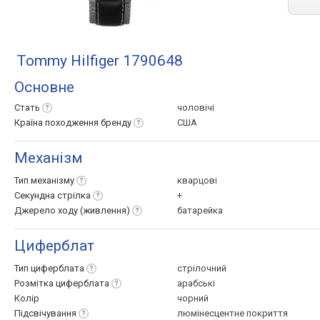
Tommy Hilfiger 1790648
Основне
Стать
чоловічі
Країна походження
бренду
США
Механізм
Тип
механізму
кварцові
Секундна
стрілка
+
Джерело ходу
(живлення)
батарейка
Циферблат
Тип
циферблата
стрілочний
Розмітка
циферблата
арабські
Колір
чорний
Підсвічування
люмінесцентне покриття