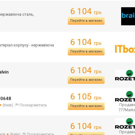
6 104
грн.
 нержавіюча сталь,
Перейти в магазин
6 104
грн.
Матеріал корпусу - нержавіюча
Перейти в магазин
6 104
грн.
lvin
Перейти в магазин
6 105
грн.
90648
Продаве
(Київ)
Поскаржитись
Перейти в магазин
777Mark
6 104
грн.
Продаве
ків
(Київ)
Поскаржитись