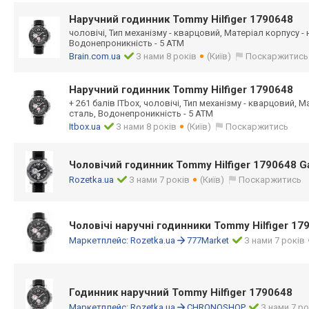
Наручний годинник Tommy Hilfiger 1790648
чоловічі, Тип механізму - кварцовий, Матеріал корпусу -
Водонепроникність - 5 ATM
Brain.com.ua
З нами 8 років
(Київ)
Поскаржитись
Наручний годинник Tommy Hilfiger 1790648
+ 261 балів ITbox, чоловічі, Тип механізму - кварцовий, 
сталь, Водонепроникність - 5 ATM
Itbox.ua
З нами 8 років
(Київ)
Поскаржитись
Чоловічий годинник Tommy Hilfiger 1790648 Ga
Rozetka.ua
З нами 7 років
(Київ)
Поскаржитись
Чоловічі наручні годинники Tommy Hilfiger 17
Маркетплейс:
Rozetka.ua
777Market
З нами 7 років
Годинник наручний Tommy Hilfiger 1790648
Маркетплейс:
Rozetka.ua
CHRONOSHOP
З нами 7 ро