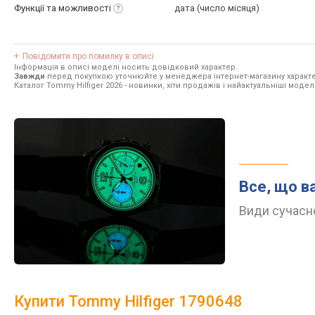
Функції та
можливості
дата (число місяця)
Повідомити про помилку в описі
Інформація в описі моделі носить довідковий характер.
Завжди
перед покупкою уточнюйте у менеджера інтернет-магазину характе
Каталог Tommy Hilfiger 2026
- новинки, хіти продажів і найактуальніші моделі
Все, що в
Види сучасно
Купити Tommy Hilfiger 1790648