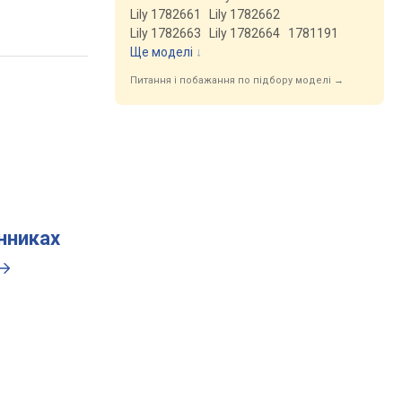
Lily 1782661
Lily 1782662
Lily 1782663
Lily 1782664
1781191
Ще моделі
↓
Питання і побажання по підбору моделі →
инниках