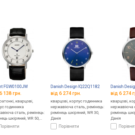
ent FGW0100JW
Danish Design IQ22Q1182
Danish Desi
6 138 грн.
від 6 274 грн.
від 6 274 г
ратонкі, кварцові,
кварцові, корпус годинника
кварцові, ко
ус годинника
нержавіюча сталь, ремінець:
нержавіюча с
авіюча сталь, ремінець:
ремінець шкіряний, WR 30,
ремінець шкі
нець шкіряний, WR 50,
Данія
Данія
ія
порівняти
порівняти
порівн