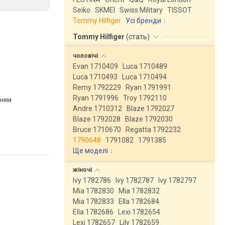
Seiko
SKMEI
Swiss Military
TISSOT
Tommy Hilfiger
Усі бренди
Tommy Hilfiger
(
стать
)
чоловічі
Evan 1710409
Luca 1710489
Luca 1710493
Luca 1710494
Remy 1792229
Ryan 1791991
Ryan 1791996
Troy 1792110
рним
Andre 1710312
Blaze 1792027
Blaze 1792028
Blaze 1792030
Bruce 1710670
Regatta 1792232
1790648
1791082
1791385
Ще моделі
↓
жіночі
Ivy 1782786
Ivy 1782787
Ivy 1782797
Mia 1782830
Mia 1782832
Mia 1782833
Ella 1782684
Ella 1782686
Lexi 1782654
Lexi 1782657
Lily 1782659