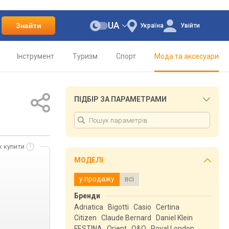
UA
Знайти
Україна
Увійти
Інструмент
Туризм
Спорт
Мода та аксесуари
ПІДБІР ЗА ПАРАМЕТРАМИ
к купити
МОДЕЛІ
у продажу
всі
Бренди
Adriatica
Bigotti
Casio
Certina
Citizen
Claude Bernard
Daniel Klein
FESTINA
Orient
Q&Q
Royal London