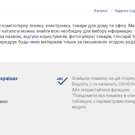
Каталог
/
Наручні го
 і комп'ютерну техніку, електроніку, товари для дому та офісу. М
В каталозі можна знайти всю необхідну для вибору інформацію
 за назвою,
відгуки
користувачів, фотогалереї товарів, глосарій те
Передрук будь-яких матеріалів тільки за письмовою згодою реда
 країнах
Знайшли помилку на цій сторінц
Виділіть її та натисніть Ctrl+Ente
Або скористайтеся функцією
"Повідомити про помилку в опис
анія
таблицею з параметрами конк
моделі.