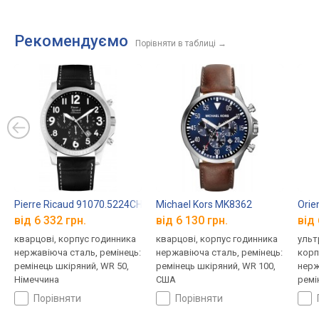
Рекомендуємо
Порівняти в таблиці
→
Pierre Ricaud 91070.5224CH
Michael Kors MK8362
Ori
від 6 332 грн.
від 6 130 грн.
від 
кварцові, корпус годинника
кварцові, корпус годинника
ульт
нержавіюча сталь, ремінець:
нержавіюча сталь, ремінець:
корп
ремінець шкіряний, WR 50,
ремінець шкіряний, WR 100,
нерж
Німеччина
США
ремі
Япон
порівняти
порівняти