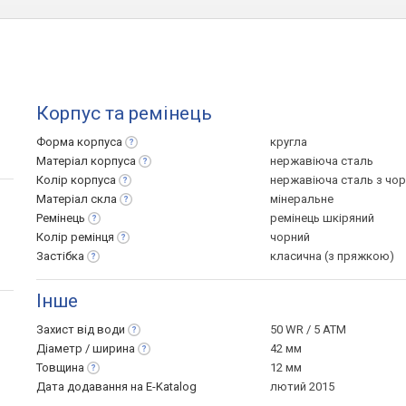
Корпус та ремінець
Форма
корпуса
кругла
Матеріал
корпуса
нержавіюча сталь
Колір
корпуса
нержавіюча сталь з чо
Матеріал
скла
мінеральне
Ремінець
ремінець шкіряний
Колір
ремінця
чорний
Застібка
класична (з пряжкою)
Інше
Захист від
води
50 WR / 5 ATM
Діаметр /
ширина
42 мм
Товщина
12 мм
Дата додавання на E-Katalog
лютий 2015