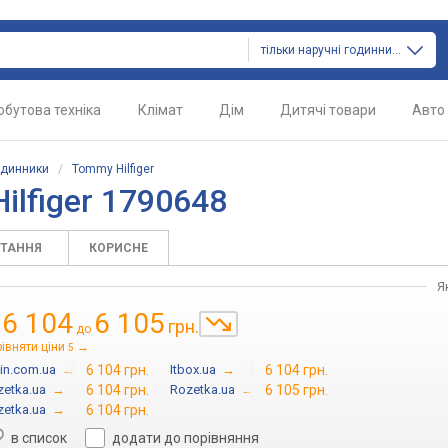
тільки наручні годинники
обутова техніка
Клімат
Дім
Дитячі товари
Авто
одинники
/
Tommy Hilfiger
lfiger 1790648
ИТАННЯ
КОРИСНЕ
Я
6 104
6 105
грн.
д
до
івняти ціни
→
5
in.com.ua
→
6 104 грн.
Itbox.ua
→
6 104 грн.
zetka.ua
→
6 104 грн.
Rozetka.ua
→
6 105 грн.
zetka.ua
→
6 104 грн.
в список
додати до порівняння