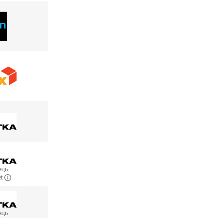
ць:
et
ць: