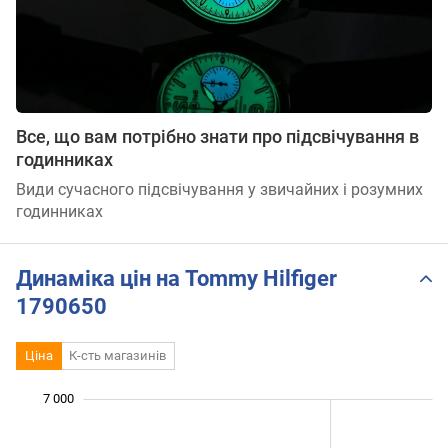
Все, що вам потрібно знати про підсвічування в
годинниках
Види сучасного підсвічування у звичайних і розумних
годинниках
Динаміка цін на Tommy Hilfiger
1790650
Ціна
К-сть магазинів
 600
 800
 200
 400
 500
 500
 000
7 000