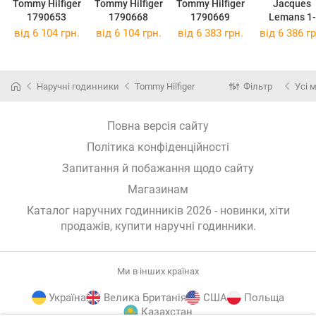
Tommy Hilfiger
Tommy Hilfiger
Tommy Hilfiger
Jacques
1790653
1790668
1790669
Lemans 1-
1769J
від 6 104 грн.
від 6 104 грн.
від 6 383 грн.
від 6 386 гр
Наручні годинники
Tommy Hilfiger
Фільтр
Усі 
Повна версія сайту
Політика конфіденційності
Запитання й побажання щодо сайту
Магазинам
Каталог наручних годинників 2026 - новинки, хіти
продажів,
купити наручні годинники
.
Ми в інших країнах
Україна
Велика Британія
США
Польща
Казахстан