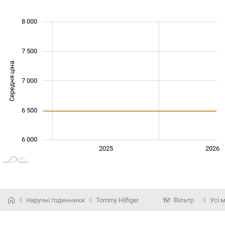
 600
 500
 500
 000
8 000
7 500
Середня ціна
6 000
7 000
6 500
6 000
2024
2027
2025
2026
L
Наручні годинники
Tommy Hilfiger
Фільтр
Усі 