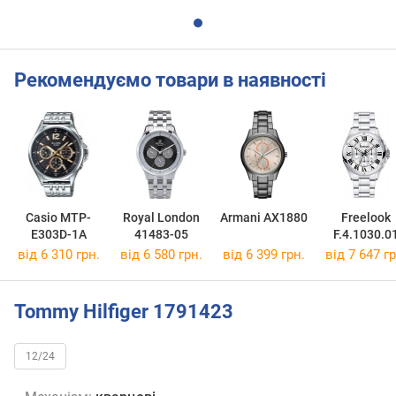
Рекомендуємо товари в наявності
Casio MTP-
Royal London
Armani AX1880
Freelook
E303D-1A
41483-05
F.4.1030.0
від 6 310 грн.
від 6 580 грн.
від 6 399 грн.
від 7 647 гр
Tommy Hilfiger 1791423
12/24