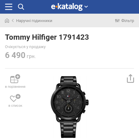
Наручні годинники
Фільтр
Шукали
раніше
Tommy Hilfiger 1791423
Очікується у продажу
6 490
грн.
в порівняння
в список