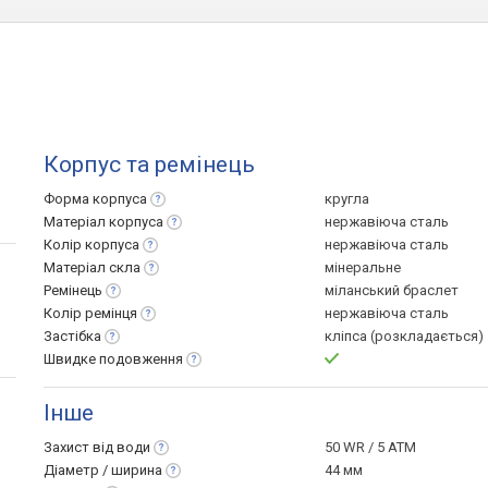
Корпус та ремінець
Форма
корпуса
кругла
Матеріал
корпуса
нержавіюча сталь
Колір
корпуса
нержавіюча сталь
Матеріал
скла
мінеральне
Ремінець
міланський браслет
Колір
ремінця
нержавіюча сталь
Застібка
кліпса (розкладається)
Швидке
подовження
Інше
Захист від
води
50 WR / 5 ATM
Діаметр /
ширина
44 мм