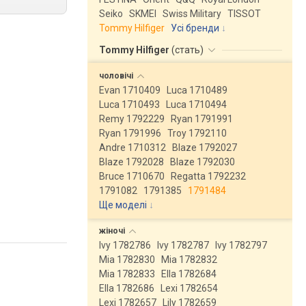
Seiko
SKMEI
Swiss Military
TISSOT
Tommy Hilfiger
Усі бренди
Tommy Hilfiger
(
стать
)
чоловічі
Evan 1710409
Luca 1710489
Luca 1710493
Luca 1710494
Remy 1792229
Ryan 1791991
Ryan 1791996
Troy 1792110
Andre 1710312
Blaze 1792027
Blaze 1792028
Blaze 1792030
Bruce 1710670
Regatta 1792232
1791082
1791385
1791484
Ще моделі
↓
жіночі
Ivy 1782786
Ivy 1782787
Ivy 1782797
Mia 1782830
Mia 1782832
Mia 1782833
Ella 1782684
Ella 1782686
Lexi 1782654
Lexi 1782657
Lily 1782659