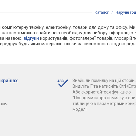
Каталог
/
Наручні го
 і комп'ютерну техніку, електроніку, товари для дому та офісу. М
В каталозі можна знайти всю необхідну для вибору інформацію
 за назвою,
відгуки
користувачів, фотогалереї товарів, глосарій те
Передрук будь-яких матеріалів тільки за письмовою згодою реда
 країнах
Знайшли помилку на цій сторінц
Виділіть її та натисніть Ctrl+Ente
Або скористайтеся функцією
"Повідомити про помилку в опис
анія
таблицею з параметрами конк
моделі.