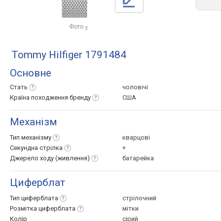
Фото
3
Tommy Hilfiger 1791484
Основне
Стать
чоловічі
Країна походження
бренду
США
Механізм
Тип
механізму
кварцові
Секундна
стрілка
+
Джерело ходу
(живлення)
батарейка
Циферблат
Тип
циферблата
стрілочний
Розмітка
циферблата
мітки
Колір
сірий