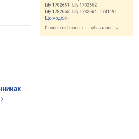
Lily 1782661
Lily 1782662
Lily 1782663
Lily 1782664
1781191
Ще моделі
↓
Питання і побажання по підбору моделі →
инниках