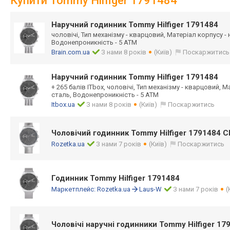
Купити Tommy Hilfiger 1791484
Наручний годинник Tommy Hilfiger 1791484
чоловічі, Тип механізму - кварцовий, Матеріал корпусу -
Водонепроникність - 5 ATM
Brain.com.ua
З нами 8 років
(Київ)
Поскаржитись
Наручний годинник Tommy Hilfiger 1791484
+ 265 балів ITbox, чоловічі, Тип механізму - кварцовий, 
сталь, Водонепроникність - 5 ATM
Itbox.ua
З нами 8 років
(Київ)
Поскаржитись
Чоловічий годинник Tommy Hilfiger 1791484 C
Rozetka.ua
З нами 7 років
(Київ)
Поскаржитись
Годинник Tommy Hilfiger 1791484
Маркетплейс:
Rozetka.ua
Laus-W
З нами 7 років
(
Чоловічі наручні годинники Tommy Hilfiger 17