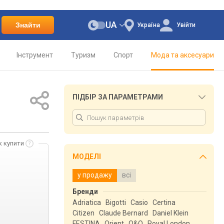
UA
Знайти
Україна
Увійти
Інструмент
Туризм
Спорт
Мода та аксесуари
ПІДБІР ЗА ПАРАМЕТРАМИ
к купити
МОДЕЛІ
у продажу
всі
Бренди
Adriatica
Bigotti
Casio
Certina
Citizen
Claude Bernard
Daniel Klein
FESTINA
Orient
Q&Q
Royal London