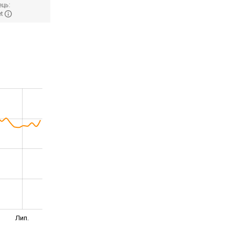
ць:
et
Лип.