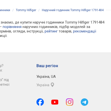
динники
/
Tommy Hilfiger
/
Наручний годинник Tommy Hilfiger 1791484
и знаємо, де купити наручні годинники Tommy Hilfiger 1791484
 —
порівняння
наручних годинників, підбір моделей за
рмінів, огляди, інструкції,
рейтинг
товарів,
рекомендації
кції.
Ваш регіон
і?
r.
Україна
,
UA
і" під
ретної
Україна