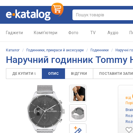
Гаджети
Комп'ютери
Фото
TV
Аудіо
П
Каталог
/
Годинники, прикраси й аксесуари
/
Годинники
/
Наручні г
Наручний годинник Tommy Hi
ДЕ КУПИТИ
ОПИС
ВІДГУКИ
ПОСТАВИТИ ЗАП
5
від
Порі
Brai
Roz
Roz