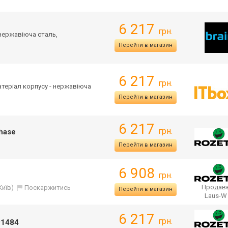
6 217
грн.
 нержавіюча сталь,
Перейти в магазин
6 217
грн.
Матеріал корпусу - нержавіюча
Перейти в магазин
6 217
грн.
hase
Перейти в магазин
6 908
грн.
Продаве
Київ)
Поскаржитись
Перейти в магазин
Laus-
6 217
грн.
91484