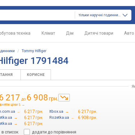
тільки наручні годинники
обутова техніка
Клімат
Дім
Дитячі товари
Авто
одинники
/
Tommy Hilfiger
lfiger 1791484
ИТАННЯ
КОРИСНЕ
Я
6 217
6 908
грн.
до
вняти ціни
→
5
n.com.ua
→
6 217 грн.
Itbox.ua
→
6 217 грн.
etka.ua
→
6 217 грн.
Rozetka.ua
→
6 908 грн.
etka.ua
→
6 217 грн.
в список
додати до порівняння