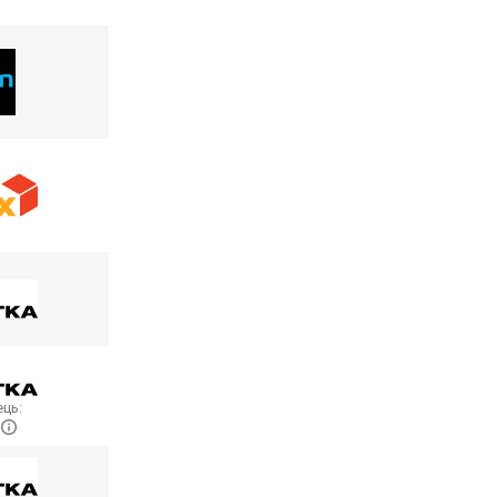
ць:
W