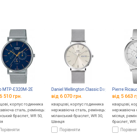
io MTP-E320M-2E
Daniel Wellington Classic Day Display DW00
Pierre Rica
6 510 грн.
від 6 070 грн.
від 5 663 г
цові, корпус годинника
кварцові, корпус годинника
кварцові, ко
авіюча сталь, ремінець:
нержавіюча сталь, ремінець:
нержавіюча 
нський браслет, WR 50,
міланський браслет, WR 30,
місяця, ремі
ія
Швеція
браслет, WR 
порівняти
порівняти
порівн