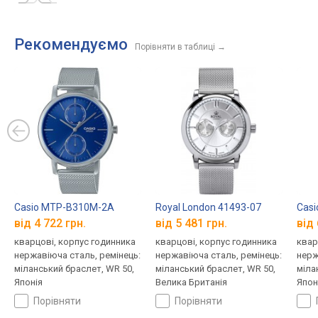
Рекомендуємо
Порівняти в таблиці
→
Casio MTP-B310M-2A
Royal London 41493-07
Cas
від 4 722 грн.
від 5 481 грн.
від 
кварцові, корпус годинника
кварцові, корпус годинника
квар
нержавіюча сталь, ремінець:
нержавіюча сталь, ремінець:
нерж
міланський браслет, WR 50,
міланський браслет, WR 50,
міла
Японія
Велика Британія
Япон
порівняти
порівняти