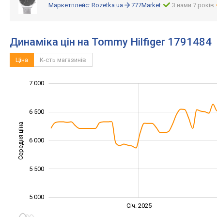
Маркетплейс:
Rozetka.ua
777Market
З нами 7 років
Динаміка цін на Tommy Hilfiger 1791484
Ціна
К-сть магазинів
5 200
5 400
5 600
7 500
4 500
4 000
7 000
6 500
Середня ціна
6 000
5 400
5 500
5 000
Січ. 2027
Лип.
Січ. 2025
L