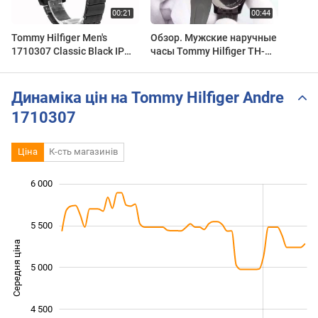
Tommy Hilfiger Men's
Обзор. Мужские наручные
1710307 Classic Black IP
часы Tommy Hilfiger TH-
Case and bracelet Watch
1710307
Динаміка цін на Tommy Hilfiger Andre
1710307
Ціна
К-сть магазинів
 200
 400
 600
 800
 500
 500
 000
6 000
5 500
Середня ціна
5 000
4 400
4 500