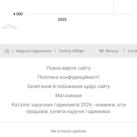
4 000
Січ. 2025
2027
2026
2025
L
Наручні годинники
Tommy Hilfiger
Фільтр
Усі 
Повна версія сайту
Політика конфіденційності
Запитання й побажання щодо сайту
Магазинам
Каталог наручних годинників 2026 - новинки, хіти
продажів,
купити наручні годинники
.
Ми в інших країнах