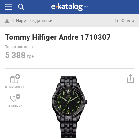
Наручні годинники
Фільтр
Шукали
раніше
Tommy Hilfiger Andre 1710307
Товар застарів
5 388
грн.
в порівняння
в список