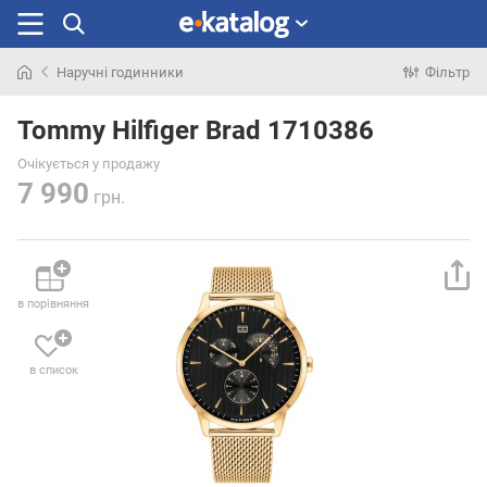
Наручні годинники
Фільтр
Шукали
раніше
Tommy Hilfiger Brad 1710386
Очікується у продажу
7 990
грн.
в порівняння
в список