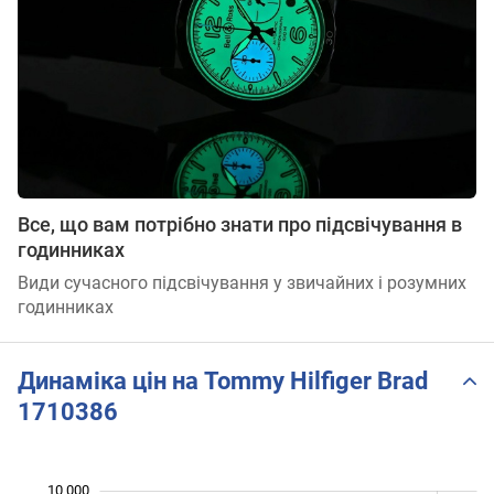
Все, що вам потрібно знати про підсвічування в
годинниках
Види сучасного підсвічування у звичайних і розумних
годинниках
Динаміка цін на Tommy Hilfiger Brad
1710386
10 000
 000
 000
 500
 500
 500
 500
 000