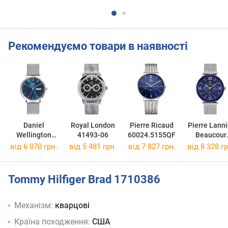
Рекомендуємо товари в наявності
Daniel
Royal London
Pierre Ricaud
Pierre Lanni
Wellington
41493-06
60024.5155QF
Beaucour
Classic Day
253C168
від 6 070 грн.
від 5 481 грн.
від 7 827 грн.
від 8 328 гр
Display
DW00100833
Tommy Hilfiger Brad 1710386
Механізм:
кварцові
Країна походження:
США