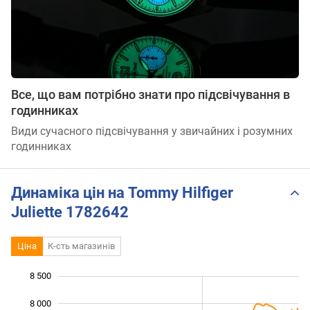
Все, що вам потрібно знати про підсвічування в
годинниках
Види сучасного підсвічування у звичайних і розумних
годинниках
Динаміка цін на Tommy Hilfiger
Juliette 1782642
Ціна
К-сть магазинів
8 500
 500
 000
 000
8 000