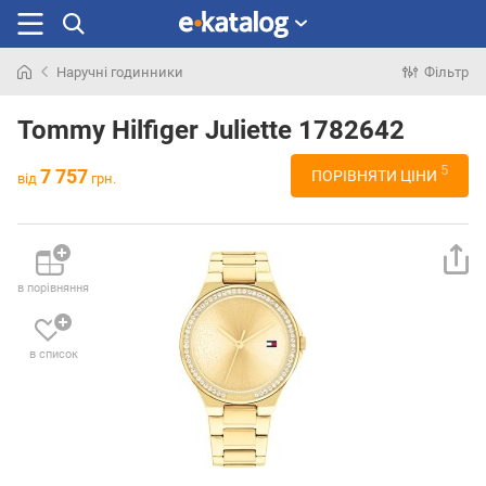
Наручні годинники
Фільтр
Шукали
раніше
Tommy Hilfiger Juliette 1782642
5
7 757
ПОРІВНЯТИ ЦІНИ
від
грн.
в порівняння
в список