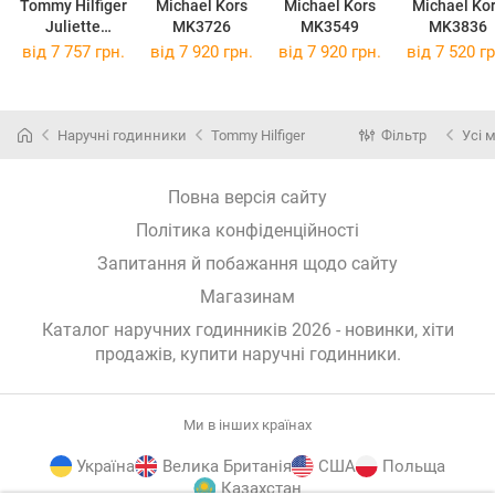
Tommy Hilfiger
Michael Kors
Michael Kors
Michael Ko
Juliette
MK3726
MK3549
MK3836
1782643
від 7 757 грн.
від 7 920 грн.
від 7 920 грн.
від 7 520 гр
Наручні годинники
Tommy Hilfiger
Фільтр
Усі 
Повна версія сайту
Політика конфіденційності
Запитання й побажання щодо сайту
Магазинам
Каталог наручних годинників 2026 - новинки, хіти
продажів,
купити наручні годинники
.
Ми в інших країнах
Україна
Велика Британія
США
Польща
Казахстан