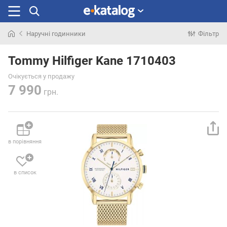
Наручні годинники
Фільтр
Шукали
раніше
Tommy Hilfiger Kane 1710403
Очікується у продажу
7 990
грн.
в порівняння
в список