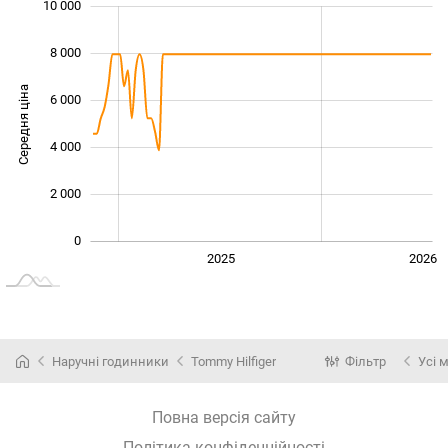
10 000
 000
 000
 000
8 000
Середня ціна
6 000
10 000
4 000
2 000
0
2024
2027
2025
2026
L
Наручні годинники
Tommy Hilfiger
Фільтр
Усі 
Повна версія сайту
Політика конфіденційності