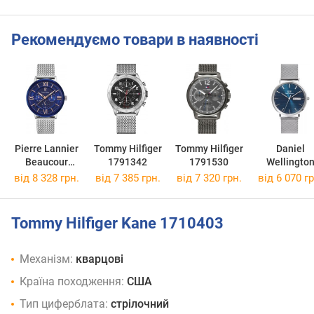
Рекомендуємо товари в наявності
Pierre Lannier
Tommy Hilfiger
Tommy Hilfiger
Daniel
Beaucour
1791342
1791530
Wellingto
253C168
Classic Da
від 8 328 грн.
від 7 385 грн.
від 7 320 грн.
від 6 070 гр
Display
DW0010083
Tommy Hilfiger Kane 1710403
Механізм:
кварцові
Країна походження:
США
Тип циферблата:
стрілочний