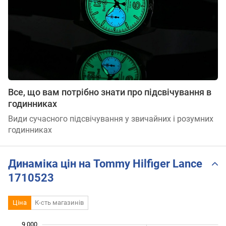
Все, що вам потрібно знати про підсвічування в
годинниках
Види сучасного підсвічування у звичайних і розумних
годинниках
Динаміка цін на Tommy Hilfiger Lance
1710523
Ціна
К-сть магазинів
9 000
 500
 000
 500