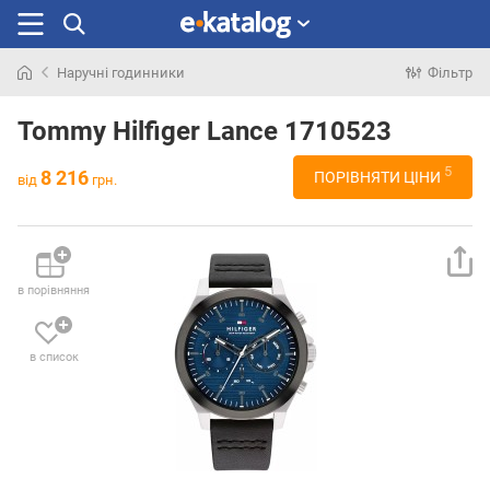
Наручні годинники
Фільтр
Шукали
раніше
Tommy Hilfiger Lance 1710523
5
8 216
ПОРІВНЯТИ ЦІНИ
від
грн.
в порівняння
в список