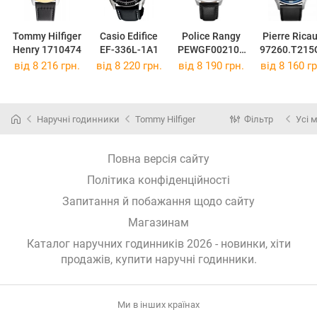
Tommy Hilfiger
Casio Edifice
Police Rangy
Pierre Rica
Henry 1710474
EF-336L-1A1
PEWGF002100
97260.T215
6
від 8 216 грн.
від 8 220 грн.
від 8 190 грн.
від 8 160 гр
Наручні годинники
Tommy Hilfiger
Фільтр
Усі 
Повна версія сайту
Політика конфіденційності
Запитання й побажання щодо сайту
Магазинам
Каталог наручних годинників 2026 - новинки, хіти
продажів,
купити наручні годинники
.
Ми в інших країнах