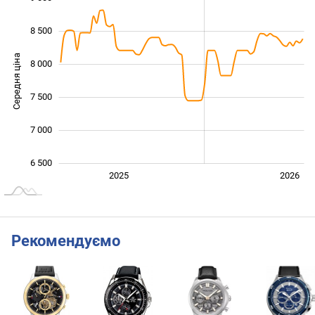
8 500
Середня ціна
8 000
6 500
7 500
7 000
6 500
Січ. 2025
Лип.
2027
2025
2026
L
Рекомендуємо