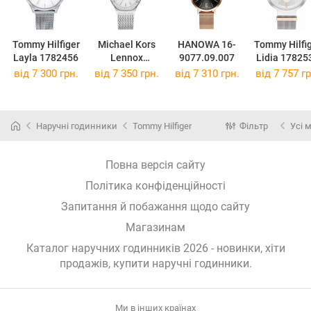
Tommy Hilfiger
Michael Kors
HANOWA 16-
Tommy Hilfi
Layla 1782456
Lennox
9077.09.007
Lidia 17825
MK7337
від 7 300 грн.
від 7 350 грн.
від 7 310 грн.
від 7 757 гр
Наручні годинники
Tommy Hilfiger
Фільтр
Усі 
Повна версія сайту
Політика конфіденційності
Запитання й побажання щодо сайту
Магазинам
Каталог наручних годинників 2026 - новинки, хіти
продажів,
купити наручні годинники
.
Ми в інших країнах