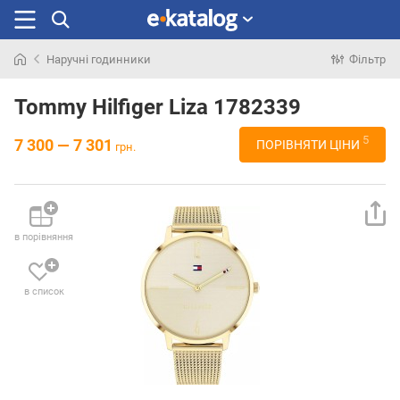
Наручні годинники
Фільтр
Шукали
раніше
Tommy Hilfiger Liza 1782339
5
7 300 — 7 301
ПОРІВНЯТИ ЦІНИ
грн.
в порівняння
в список