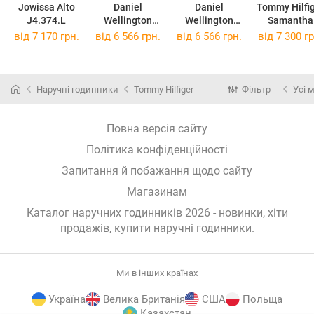
Jowissa Alto
Daniel
Daniel
Tommy Hilfi
J4.374.L
Wellington
Wellington
Samantha
DW00100304
DW00100306
1782495
від 7 170 грн.
від 6 566 грн.
від 6 566 грн.
від 7 300 гр
Наручні годинники
Tommy Hilfiger
Фільтр
Усі 
Повна версія сайту
Політика конфіденційності
Запитання й побажання щодо сайту
Магазинам
Каталог наручних годинників 2026 - новинки, хіти
продажів,
купити наручні годинники
.
Ми в інших країнах
Україна
Велика Британія
США
Польща
Казахстан