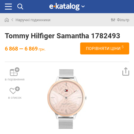
Наручні годинники
Фільтр
Шукали
раніше
Tommy Hilfiger Samantha 1782493
5
6 868 — 6 869
ПОРІВНЯТИ ЦІНИ
грн.
в порівняння
в список