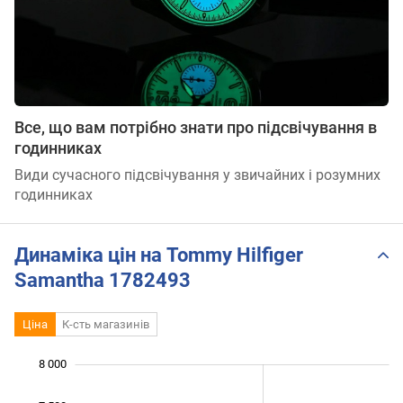
Все, що вам потрібно знати про підсвічування в
годинниках
Види сучасного підсвічування у звичайних і розумних
годинниках
Динаміка цін на Tommy Hilfiger
Samantha 1782493
Ціна
К-сть магазинів
8 000
 500
 000
 500