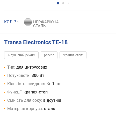
КОЛІР
1
Transa Electronics TE-18
імпульсний режим
реверс
"крапля-стоп"
Тип:
для цитрусових
Потужність:
300 Вт
Кількість швидкостей:
1 шт.
Функції:
крапля-стоп
Ємність для соку:
відсутній
Матеріал корпуса:
сталь