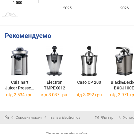
1 500
2024
2027
2025
2026
L
Рекомендуємо
Cuisinart
Electron
Caso CP 200
Black&Deck
Juicer Presses-
TMPEX012
BXCJ100E
Agrumes CCJ-
від 2 534 грн.
від 3 037 грн.
від 3 092 грн.
від 2 971 гр
210E
Соковитискачі
Transa Electronics
Фільтр
Усі м