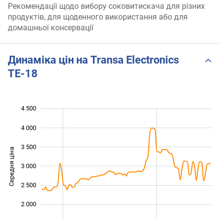
Рекомендації щодо вибору соковитискача для різних
продуктів, для щоденного використання або для
домашньої консервації
Динаміка цін на Transa Electronics
TE-18
4 500
 000
 000
500
4 000
3 500
Середня ціна
3 000
1 500
2 500
2 000