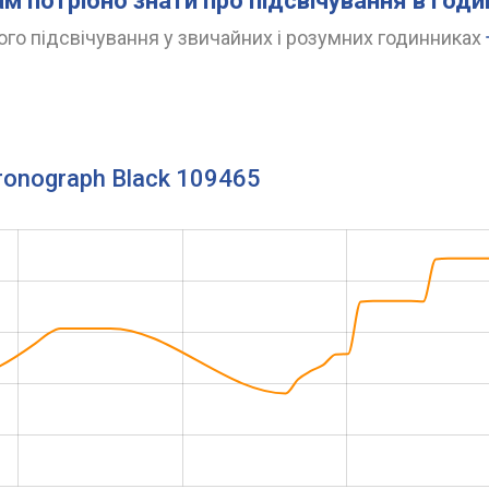
ам потрібно знати про підсвічування в год
го підсвічування у звичайних і розумних годинниках
hronograph Black 109465