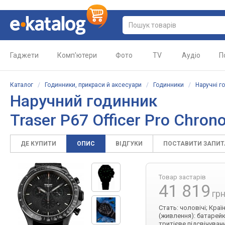
Гаджети
Комп'ютери
Фото
TV
Аудіо
П
Каталог
/
Годинники, прикраси й аксесуари
/
Годинники
/
Наручні г
Наручний годинник
Traser P67 Officer Pro Chron
ДЕ КУПИТИ
ОПИС
ВІДГУКИ
ПОСТАВИТИ ЗАПИ
Товар застарів
41 819
грн
Стать: чоловічі; Кра
(живлення): батарейк
тритієве підсвічуван