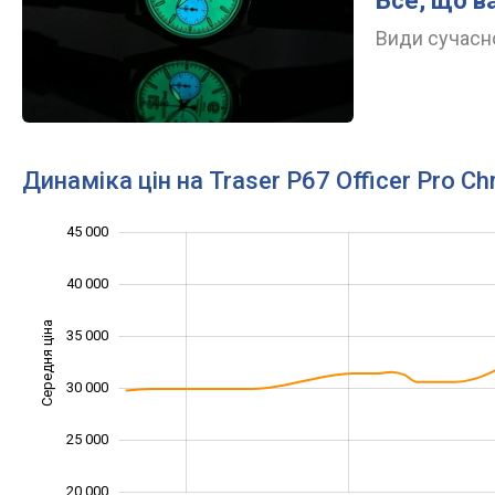
Все, що в
Види сучасно
Динаміка цін на Traser P67 Officer Pro C
45 000
10 000
15 000
50 000
40 000
Середня ціна
35 000
20 000
30 000
25 000
20 000