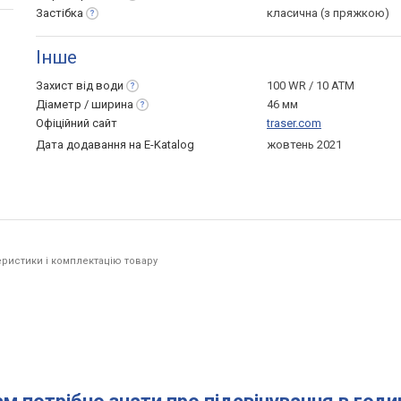
Застібка
класична (з пряжкою)
Інше
Захист від
води
100 WR / 10 ATM
Діаметр /
ширина
46 мм
Офіційний сайт
traser.com
Дата додавання на E-Katalog
жовтень 2021
ристики і комплектацію товару