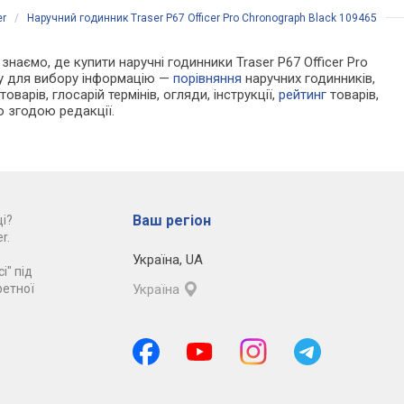
er
/
Наручний годинник Traser P67 Officer Pro Chronograph Black 109465
 знаємо, де купити наручні годинники Traser P67 Officer Pro
ну для вибору інформацію —
порівняння
наручних годинників,
оварів, глосарій термінів, огляди, інструкції,
рейтинг
товарів,
ю згодою редакції.
Ваш регіон
і?
r.
Україна
,
UA
і" під
ретної
Україна