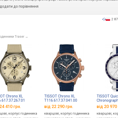
додати до порівняння
2 87
годинники Traser
→
OT Chrono XL
TISSOT Chrono XL
TISSOT Quic
.617.37.267.01
T116.617.37.041.00
Chronograp
T095.417.17
24 410 грн.
від 22 290 грн.
від 20 970 
цові, корпус годинника
кварцові, корпус годинника
кварцові, ко