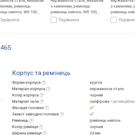
авіюча сталь, механізм
нержавіюча сталь, механізм
нержавіюча с
менями, ремінець:
з каменями, ремінець:
з каменями, 
нець нейлон, WR 100,
ремінець нейлон, WR 100,
ремінець ней
царія
Швейцарія
Швейцарія
порівняти
порівняти
порівн
9465
Корпус та ремінець
Форма
корпуса
кругла
Матеріал
корпуса
нержавіюча сталь
Колір
корпуса
чорний
Матеріал
скла
сапфірове
/ антивідбли
Фіксація
головки
Захист заводної
головки
Ремінець
ремінець нейлон
Колір
ремінця
чорний
Ширина
ремінця
24 мм