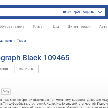
тільки наручні годинники
обутова техніка
Клімат
Дім
Дитячі товари
Авто
одинники
/
Traser
ograph Black 109465
ТАННЯ
КОРИСНЕ
.
їна походження бренду: Швейцарія; Тип механізму: кварцові; Джерело ход
а; Тип циферблата: стрілочний; Колір: Колір циферблата: чорний; Підсві
ня; дата (число місяця); хронограф; тахіметр; Матеріал корпуса: нержав