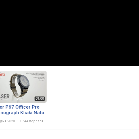
er P67 Officer Pro
nograph Khaki Nato
удня 2020
1 544 перегляда