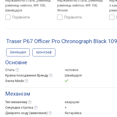
нержавіюча сталь, ремінець:
нержавіюча сталь, ремінець:
нерж
ремінець нейлон, WR 100,
ремінець нейлон, WR 100,
з ка
Швейцарія
Японія
ремі
Швей
порівняти
порівняти
Traser P67 Officer Pro Chronograph Black 10
Швейцарія
хронограф
Основне
Стать
чоловічі
Країна походження
бренду
Швейцарія
Swiss
Made
Механізм
Тип
механізму
кварцові
Секундна
стрілка
+
Джерело ходу
(живлення)
батарейка