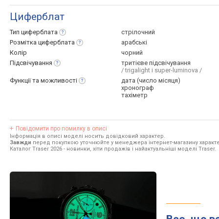
Циферблат
Тип
циферблата
стрілочний
Розмітка
циферблата
арабські
Колір
чорний
Підсвічування
тритієве підсвічування
/ trigalight і super-luminova /
Функції та
можливості
дата (число місяця)
хронограф
тахіметр
Повідомити про помилку в описі
Інформація в описі моделі носить довідковий характер.
Завжди
перед покупкою уточнюйте у менеджера інтернет-магазину характе
Каталог Traser 2026
- новинки, хіти продажів і найактуальніші моделі Traser.