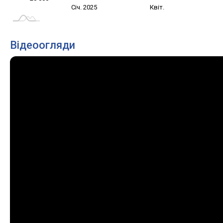
Жовт.
Лип.
Січ. 2025
Квіт.
L
Відеоогляди