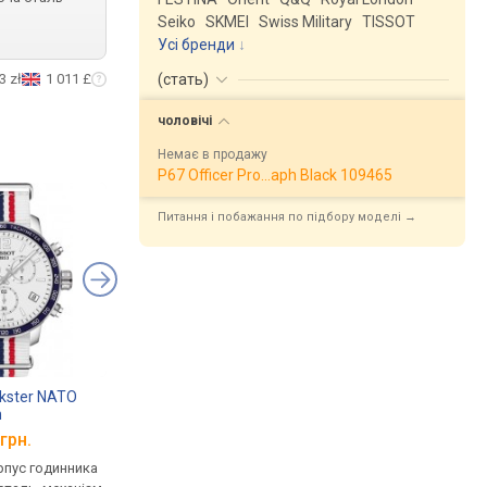
Seiko
SKMEI
Swiss Military
TISSOT
Усі бренди
3 zł
1 011 £
(
стать
)
чоловічі
Немає в продажу
P67 Officer Pro…aph Black 109465
Питання і побажання по підбору моделі →
kster NATO
TISSOT Chrono XL
TISSOT Quickster Na
h
T116.617.37.267.00
Chronograph
.037.09
T095.417.17.037.01
грн.
від 20 060 грн.
від 20 480 грн.
рпус годинника
кварцові, корпус годинника
кварцові, корпус го