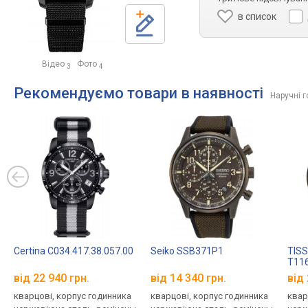
в список
Відео
Фото
3
4
Рекомендуємо товари в наявності
Наручні 
Certina C034.417.38.057.00
Seiko SSB371P1
TISS
T116
від 22 940 грн.
від 14 340 грн.
від 
кварцові, корпус годинника
кварцові, корпус годинника
квар