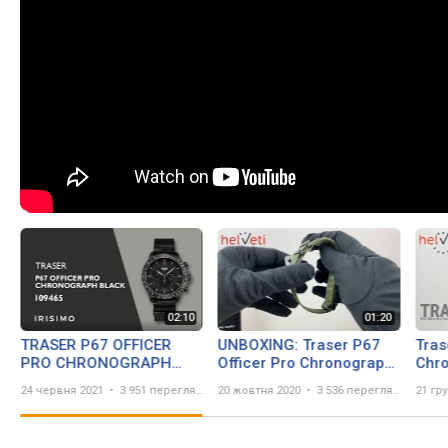
TRASER P67 OFFICER
UNBOXING: Traser P67
Tras
PRO CHRONOGRAPH
Officer Pro Chronograph
Chro
BLACK 109465 | IRISIMO
Green Nato
24 червня 2021
3 951 перегляд
20 жовтня 2020
3 536 переглядів
21 гр