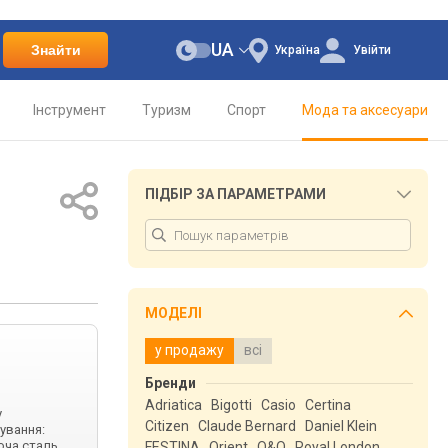
UA
Знайти
Україна
Увійти
Інструмент
Туризм
Спорт
Мода та аксесуари
ПІДБІР ЗА ПАРАМЕТРАМИ
МОДЕЛІ
у продажу
всі
Бренди
Adriatica
Bigotti
Casio
Certina
у
Citizen
Claude Bernard
Daniel Klein
чування:
іюча сталь
FESTINA
Orient
Q&Q
Royal London