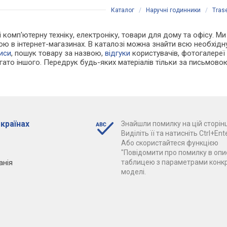
Каталог
/
Наручні годинники
/
Tras
і комп'ютерну техніку, електроніку, товари для дому та офісу. Ми
ою в інтернет-магазинах. В каталозі можна знайти всю необхід
иси
, пошук товару за назвою,
відгуки
користувачів, фотогалереї т
агато іншого. Передрук будь-яких матеріалів тільки за письмово
 країнах
Знайшли помилку на цій сторінц
Виділіть її та натисніть Ctrl+Ente
Або скористайтеся функцією
"Повідомити про помилку в опис
анія
таблицею з параметрами конк
моделі.