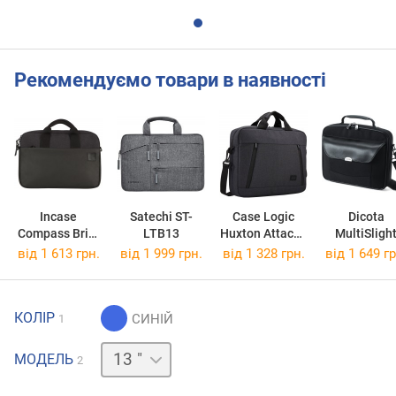
Рекомендуємо товари в наявності
Incase
Satechi ST-
Case Logic
Dicota
Compass Brief
LTB13
Huxton Attache
MultiSligh
Bag 13
HUXA-213
від 1 613 грн.
від 1 999 грн.
від 1 328 грн.
від 1 649 гр
КОЛІР
1
15 "
МОДЕЛЬ
2