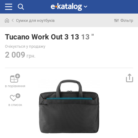
Сумки для ноутбуків
Фільтр
Шукали
раніше
Tucano Work Out 3 13
13 "
Очікується у продажу
2 009
грн.
в порівняння
в список