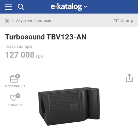
Акустичні системи
Фільтр
Шукали
раніше
Turbosound TBV123-AN
Товар застарів
127 008
грн.
в порівняння
в список