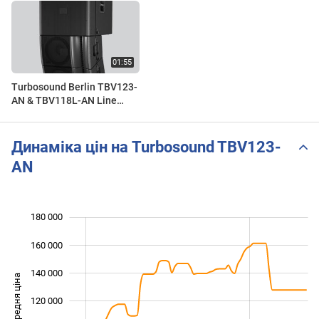
Turbosound Berlin TBV123-
AN & TBV118L-AN Line
Array System: First sound
demo in Malaysia
Динаміка цін на Turbosound TBV123-
AN
180 000
 000
 000
 000
160 000
140 000
Середня ціна
120 000
100 000