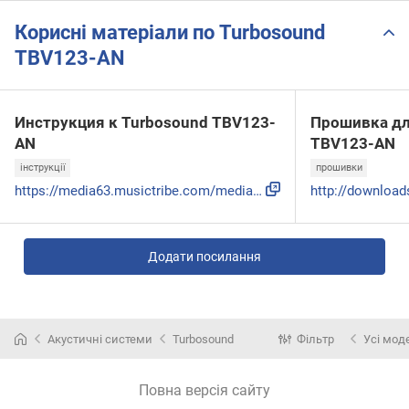
Корисні матеріали по Turbosound
TBV123-AN
Инструкция к Turbosound TBV123-
Прошивка дл
AN
TBV123-AN
інструкції
прошивки
https://media63.musictribe.com/media/PLM/data/docs/P0B66/TB...
Додати посилання
Акустичні системи
Turbosound
Фільтр
Усі мод
Повна версія сайту