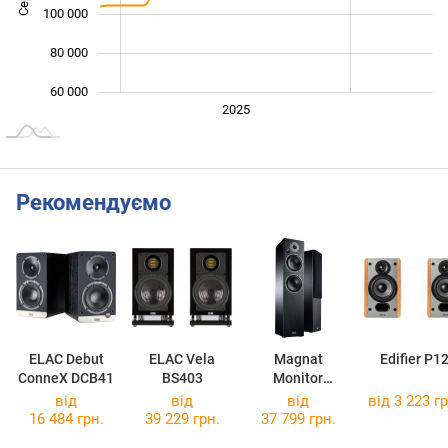
100 000
80 000
60 000
2024
Лип.
2027
2026
2025
L
Рекомендуємо
ELAC Debut
ELAC Vela
Magnat
Edifier P1
ConneX DCB41
BS403
Monitor
Reference 5A
від
від
від
від 3 223 гр
16 484 грн.
39 229 грн.
37 799 грн.