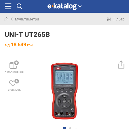
Мультиметри
Фільтр
Шукали
раніше
UNI-T UT265B
18 649
від
грн.
в порівняння
в список