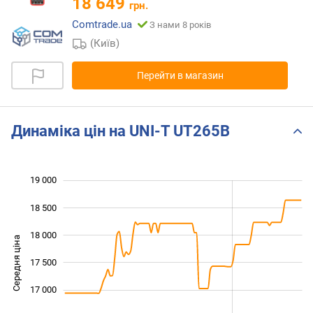
18 649
грн.
Comtrade.ua
З нами 8 років
(Київ)
Перейти в магазин
Динаміка цін на UNI-T UT265B
19 000
 000
 500
 500
18 500
18 000
Середня ціна
17 500
16 000
17 000