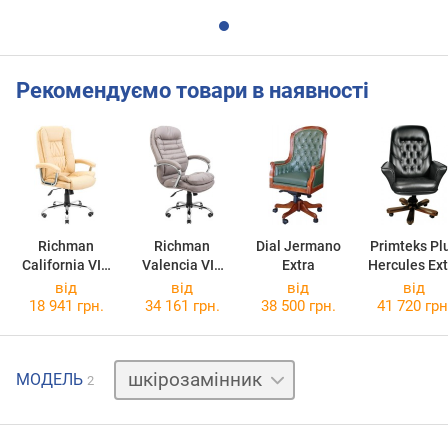
Рекомендуємо товари в наявності
Richman
Richman
Dial Jermano
Primteks Pl
California VIP
Valencia VIP
Extra
Hercules Ext
M3 MultiBlock
M3 MultiBlock
від
від
від
від
18 941 грн.
34 161 грн.
38 500 грн.
41 720 грн
шкіра
МОДЕЛЬ
2