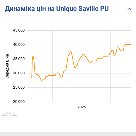
Динаміка цін на Unique Saville PU
45 000
 000
 000
 000
40 000
Середня ціна
35 000
20 000
30 000
25 000
20 000
2024
2026
2027
2025
L