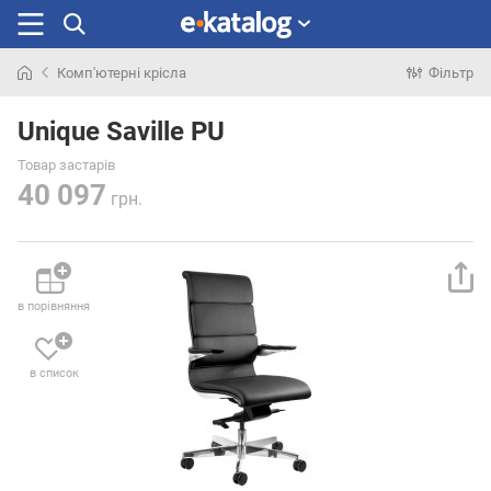
Комп'ютерні крісла
Фільтр
Шукали
раніше
Unique Saville PU
Товар застарів
40 097
грн.
в порівняння
в список