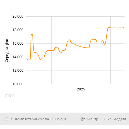
 000
 000
 000
 000
 000
 000
20 000
18 000
Середня ціна
16 000
11 000
14 000
12 000
10 000
2024
2026
2027
2025
L
Комп'ютерні крісла
Unique
Фільтр
Усі моделі