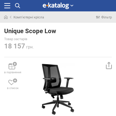
Комп'ютерні крісла
Фільтр
Шукали
раніше
Unique Scope Low
Товар застарів
18 157
грн.
в порівняння
в список