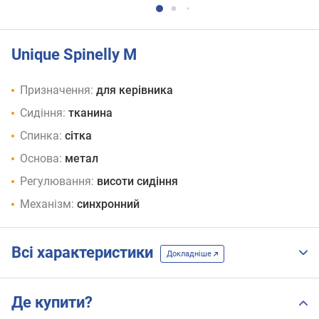
Unique Spinelly M
Призначення:
для керівника
Сидіння:
тканина
Спинка:
сітка
Основа:
метал
Регулювання:
висоти сидіння
Механізм:
синхронний
Всі характеристики
Докладніше
Де купити?