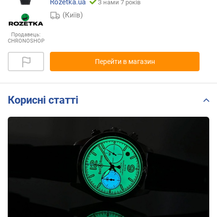
Rozetka.ua
З нами 7 років
(Київ)
Продавець:
CHRONOSHOP
Перейти в магазин
Корисні статті