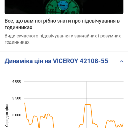
Все, що вам потрібно знати про підсвічування в
годинниках
Види сучасного підсвічування у звичайних і розумних
годинниках
Динаміка цін на VICEROY 42108-55
 600
 800
 200
 400
 500
 500
 000
4 000
3 500
Середня ціна
3 000
2 000