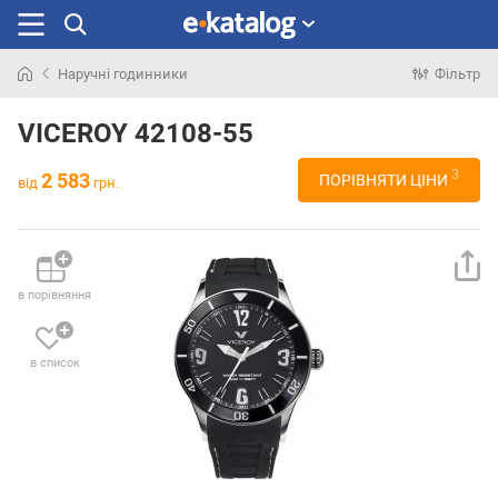
Наручні годинники
Фільтр
Шукали
раніше
VICEROY 42108-55
3
2 583
ПОРІВНЯТИ ЦІНИ
від
грн.
в порівняння
в список