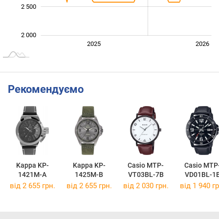
2 500
2 000
2027
2025
2026
L
Рекомендуємо
Kappa KP-
Kappa KP-
Casio MTP-
Casio MTP
1421M-A
1425M-B
VT03BL-7B
VD01BL-1
від 2 655 грн.
від 2 655 грн.
від 2 030 грн.
від 1 940 гр