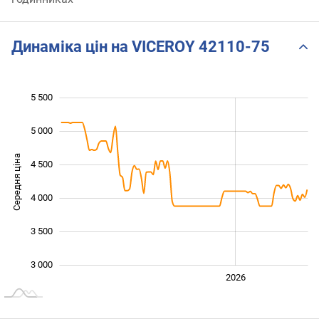
Динаміка цін на VICEROY 42110-75
5 500
 000
 500
 000
5 000
Середня ціна
4 500
3 000
4 000
3 500
3 000
2024
2025
2028
2026
L