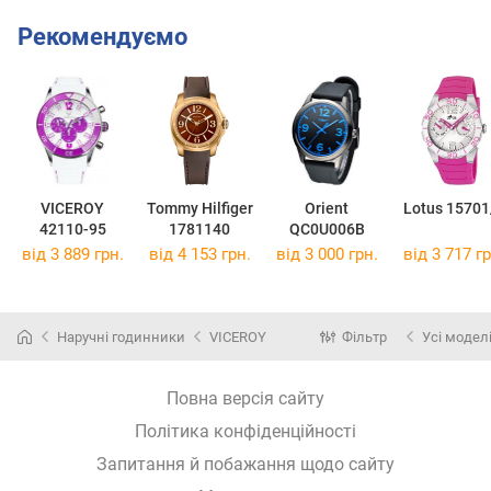
Рекомендуємо
VICEROY
Tommy Hilfiger
Orient
Lotus 15701
42110-95
1781140
QC0U006B
від 3 889 грн.
від 4 153 грн.
від 3 000 грн.
від 3 717 гр
Наручні годинники
VICEROY
Фільтр
Усі модел
Повна версія сайту
Політика конфіденційності
Запитання й побажання щодо сайту