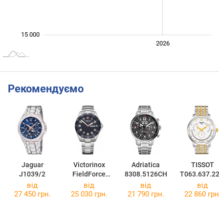
15 000
2024
2025
2028
2026
L
Рекомендуємо
Jaguar
Victorinox
Adriatica
TISSOT
J1039/2
FieldForce
8308.5126CH
T063.637.22
V241851
37.00
від
від
від
від
27 450 грн.
25 030 грн.
21 790 грн.
22 860 грн