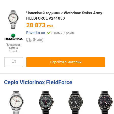
Чоловічий годинник Victorinox Swiss Army
FIELDFORCE V241850
28 873
грн.
Rozetka.ua
З нами 7 років
(Київ)
Продавець:
Gifts &
Travel…
Перейти в магазин
Серія Victorinox FieldForce