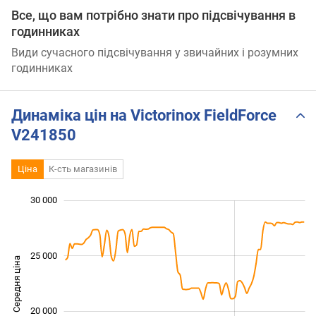
Все, що вам потрібно знати про підсвічування в
годинниках
Види сучасного підсвічування у звичайних і розумних
годинниках
Динаміка цін на Victorinox FieldForce
V241850
Ціна
К-сть магазинів
 000
 000
 000
 000
 000
 000
 000
30 000
25 000
Середня ціна
16 000
20 000