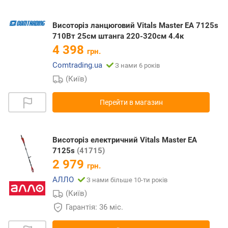
Висоторіз ланцюговий Vitals Master EA 7125s
710Вт 25см штанга 220-320см 4.4к
4 398
грн.
Comtrading.ua
З нами 6 років
(Київ)
Перейти в магазин
Висоторіз електричний Vitals Master EA
7125s
(41715)
2 979
грн.
АЛЛО
З нами більше 10-ти років
(Київ)
Гарантія: 36 міс.