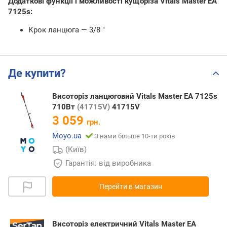
Додаткові функції і можливості кущоріза Vitals Master EA
7125s:
Крок ланцюга — 3/8 "
Де купити?
Висоторіз ланцюговий Vitals Master EA 7125s
710Вт
(41715V)
41715V
3 059
грн.
Moyo.ua
З нами більше 10-ти років
(Київ)
Гарантія: від виробника
Перейти в магазин
Висоторіз електричний Vitals Master EA