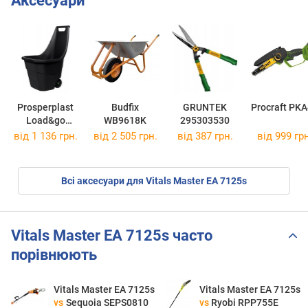
Аксесуари
Prosperplast
Budfix
GRUNTEK
Procraft PK
Load&go
WB9618K
295303530
IWO55S
від 1 136 грн.
від 2 505 грн.
від 387 грн.
від 999 грн
Всі аксесуари для Vitals Master EA 7125s
Vitals Master EA 7125s часто
порівнюють
Vitals Master EA 7125s
Vitals Master EA 7125s
vs
Sequoia SEPS0810
vs
Ryobi RPP755E