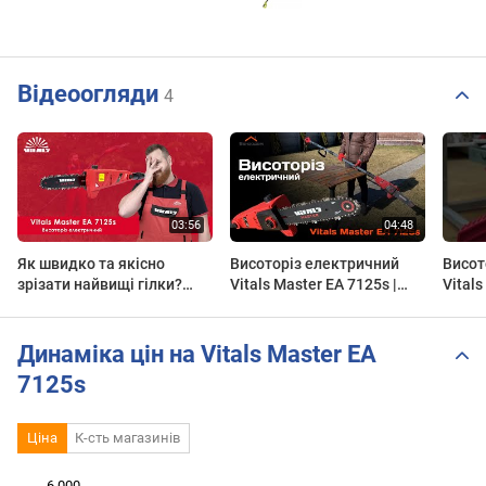
Відеоогляди
4
Як швидко та якісно
Висоторіз електричний
Висот
зрізати найвищі гілки?
Vitals Master EA 7125s |
Vital
Висоторіз Vitals Master EA
Огляд | Тест (розпил
#shor
7125s – легко впорається!
колоди 20 см)
Динаміка цін на Vitals Master EA
7125s
Ціна
К-сть магазинів
6 000
 000
 000
0