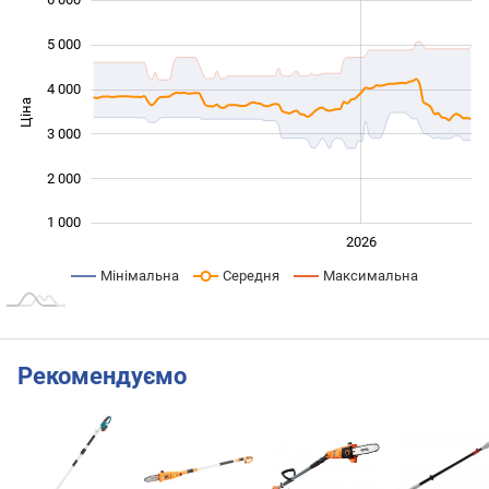
5 000
4 000
Ціна
1 000
3 000
2 000
1 000
2024
2025
2028
2026
L
Мінімальна
Середня
Максимальна
Рекомендуємо