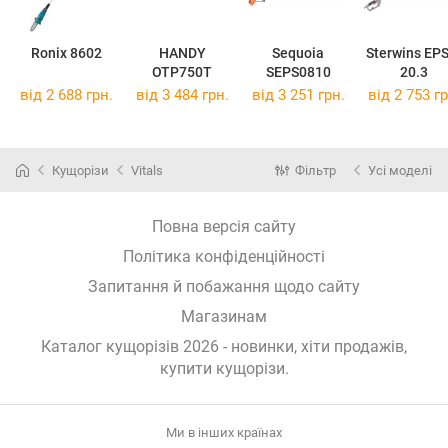
Ronix 8602
HANDY
Sequoia
Sterwins EP
OTP750T
SEPS0810
20.3
від 2 688 грн.
від 3 484 грн.
від 3 251 грн.
від 2 753 гр
Кущорізи
Vitals
Фільтр
Усі моделі
Повна версія сайту
Політика конфіденційності
Запитання й побажання щодо сайту
Магазинам
Каталог кущорізів 2026 - новинки, хіти продажів,
купити кущорізи
.
Ми в інших країнах