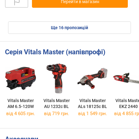
Перейти в магазин
ще
16
пропозицій
Серія Vitals Master (напівпрофі)
Vitals Master
Vitals Master
Vitals Master
Vitals Mast
AM 6.5-120W
AU 1232c BL
ALs 18125c BL
EKZ 2440
від 4 605 грн.
від 719 грн.
від 1 549 грн.
від 4 855 гр