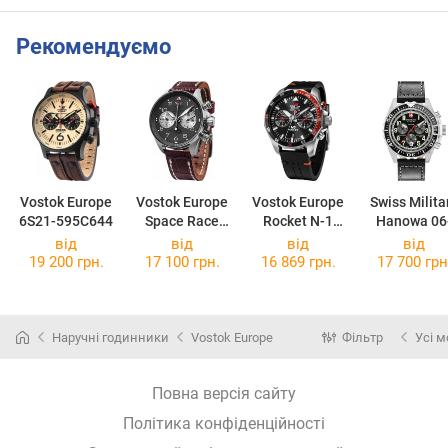
Рекомендуємо
Vostok Europe
Vostok Europe
Vostok Europe
Swiss Milita
6S21-595C644
Space Race
Rocket N-1
Hanowa 06
6S21-325A666
6S21-225A707
4304.04.007
від
від
від
від
19 200 грн.
17 100 грн.
16 869 грн.
17 700 грн
Наручні годинники
Vostok Europe
Фільтр
Усі м
Повна версія сайту
Політика конфіденційності