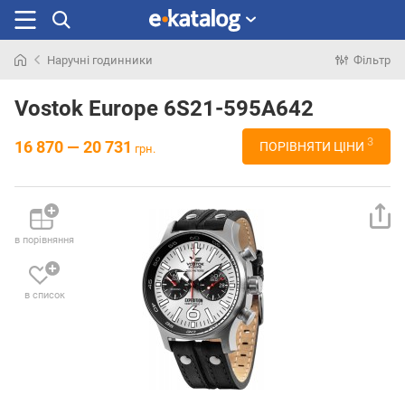
Наручні годинники
Фільтр
Шукали
раніше
Vostok Europe 6S21-595A642
3
16 870 — 20 731
ПОРІВНЯТИ ЦІНИ
грн.
в порівняння
в список