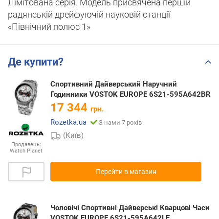
Лімітована серія. Модель присвячена першій
радянській дрейфуючій науковій станції
«Північний полюс 1»
Де купити?
Спортивний Дайверський Наручний
Годинники VOSTOK EUROPE 6S21-595A642BR
17 344
грн.
Rozetka.ua
З нами 7 років
(Київ)
Продавець:
Watch Planet
Перейти в магазин
Чоловічі Спортивні Дайверські Кварцові Часи
VOSTOK EUROPE 6S21-595A642LE