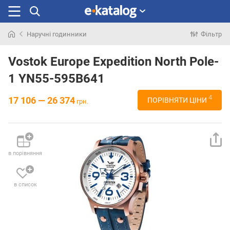
Наручні годинники
Фільтр
Шукали
раніше
Vostok Europe Expedition North Pole-
1 YN55-595B641
4
17 106 — 26 374
ПОРІВНЯТИ ЦІНИ
грн.
в порівняння
в список