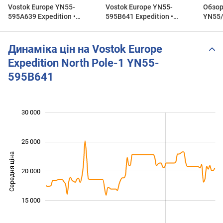
Vostok Europe YN55-
Vostok Europe YN55-
Обзор
595A639 Expedition •
595B641 Expedition •
YN55/
Zegarek męski
Zegarek męski
Механ
часы.
Динаміка цін на Vostok Europe
Expedition North Pole-1 YN55-
595B641
 000
 000
 000
 000
 000
 000
0
30 000
25 000
Середня ціна
20 000
10 000
15 000