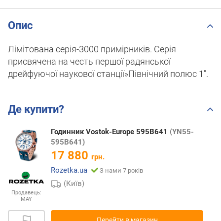
Опис
Лімітована серія-3000 примірників. Серія
присвячена на честь першої радянської
дрейфуючої наукової станції»Північний полюс 1".
Де купити?
Годинник Vostok-Europe 595B641
(YN55-
595B641)
17 880
грн.
Rozetka.ua
З нами 7 років
(Київ)
Продавець:
MAY
Перейти в магазин