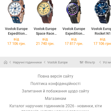
Vostok Europe
Vostok Europe
Vostok Europe
Vostok Euro
Expedition
Space Race
Expedition
Rocket N1
North Pole-1
YN55-325A663
South Pole
NH34-225A7
від
від
від
від
YN55-595B641
YN55-592C760
17 106 грн.
21 740 грн.
17 817 грн.
17 106 грн
Наручні годинники
Vostok Europe
Фільтр
Усі м
Повна версія сайту
Політика конфіденційності
Запитання й побажання щодо сайту
Магазинам
Каталог наручних годинників 2026 - новинки, хіти