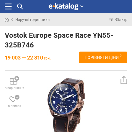
Наручні годинники
Фільтр
Шукали
раніше
Vostok Europe Space Race YN55-
325B746
2
19 003 — 22 810
ПОРІВНЯТИ ЦІНИ
грн.
в порівняння
в список