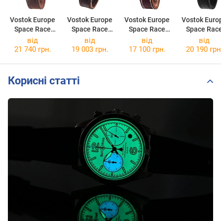
Vostok Europe
Vostok Europe
Vostok Europe
Vostok Euro
Space Race
Space Race
Space Race
Space Rac
YN55-325A663
YN55-325B746
6S21-325A666
6S30-325A7
від
від
від
від
21 740 грн.
19 003 грн.
17 100 грн.
20 190 грн
Корисні статті