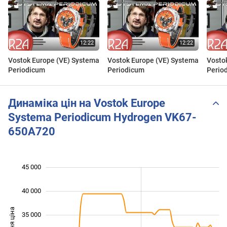
Vostok Europe (VE) Systema
Vostok Europe (VE) Systema
Vosto
Periodicum
Periodicum
Perio
Динаміка цін на Vostok Europe
Systema Periodicum Hydrogen VK67-
650A720
45 000
 000
 000
 000
40 000
35 000
20 000