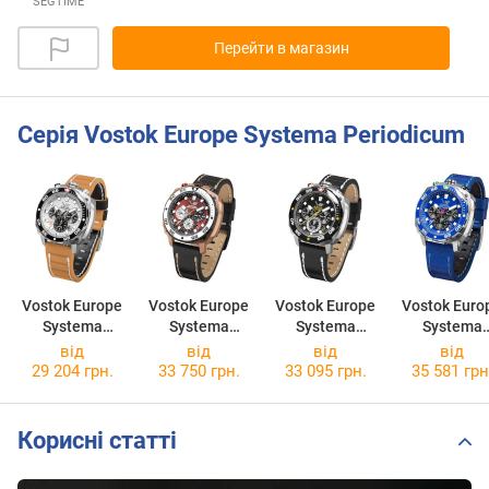
SEGTIME
Перейти в магазин
Серія Vostok Europe Systema Periodicum
Vostok Europe
Vostok Europe
Vostok Europe
Vostok Euro
Systema
Systema
Systema
Systema
Periodicum
Periodicum
Periodicum
Periodicu
від
від
від
від
Oxygen VK67-
Phosphorus
Sulfur VK67-
Hydrogen
29 204 грн.
33 750 грн.
33 095 грн.
35 581 грн
650A722
VK67-650E724
650E725
VK67-650A7
Корисні статті