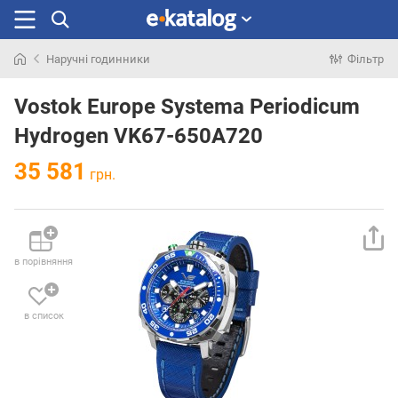
Наручні годинники
Фільтр
Шукали
раніше
Vostok Europe Systema Periodicum
Hydrogen VK67-650A720
35 581
грн.
в порівняння
в список