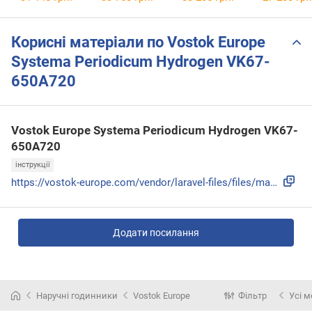
VK67-650E724
Корисні матеріали по Vostok Europe
Systema Periodicum Hydrogen VK67-
650A720
Vostok Europe Systema Periodicum Hydrogen VK67-
650A720
інструкції
https://vostok-europe.com/vendor/laravel-files/files/manual...
Додати посилання
Наручні годинники
Vostok Europe
Фільтр
Усі м