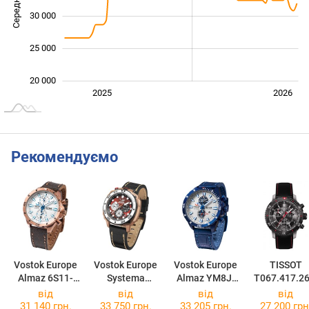
Середня ціна
30 000
25 000
20 000
Січ. 2025
Лип.
2027
2025
2026
L
Рекомендуємо
Vostok Europe
Vostok Europe
Vostok Europe
TISSOT
Almaz 6S11-
Systema
Almaz YM8J-
T067.417.26
320B676
Periodicum
320D657
51.00
від
від
від
від
Phosphorus
31 140 грн.
33 750 грн.
33 205 грн.
27 200 грн