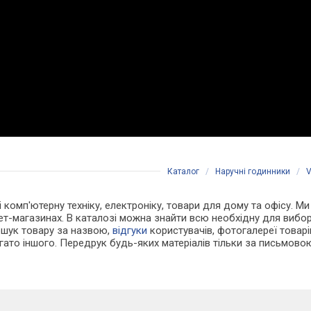
Каталог
/
Наручні годинники
/
V
 і комп'ютерну техніку, електроніку, товари для дому та офісу. М
ет-магазинах. В каталозі можна знайти всю необхідну для виб
ошук товару за назвою,
відгуки
користувачів, фотогалереї товарів,
агато іншого. Передрук будь-яких матеріалів тільки за письмово