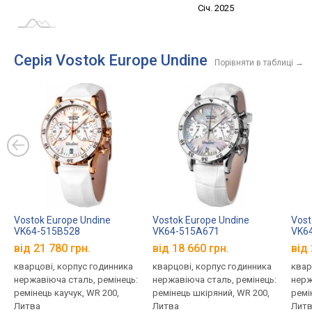
Жовт.
Жовт.
Лип.
Квіт.
Квіт.
Лип.
Січ. 2025
L
Серія Vostok Europe Undine
Порівняти в таблиці
→
Vostok Europe Undine
Vostok Europe Undine
Vost
VK64-515B528
VK64-515A671
VK6
від 21 780 грн.
від 18 660 грн.
від 
кварцові, корпус годинника
кварцові, корпус годинника
квар
нержавіюча сталь, ремінець:
нержавіюча сталь, ремінець:
нерж
ремінець каучук, WR 200,
ремінець шкіряний, WR 200,
ремі
Литва
Литва
Литв