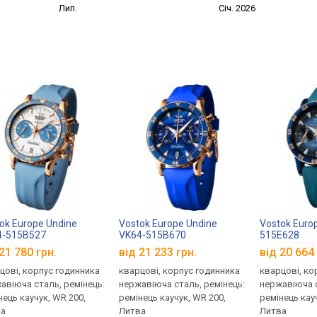
Лип.
Січ. 2026
ok Europe Undine
Vostok Europe Undine
Vostok Euro
4-515B527
VK64-515B670
515E628
21 780 грн.
від 21 233 грн.
від 20 664 
цові, корпус годинника
кварцові, корпус годинника
кварцові, ко
авіюча сталь, ремінець:
нержавіюча сталь, ремінець:
нержавіюча с
нець каучук, WR 200,
ремінець каучук, WR 200,
ремінець кау
а
Литва
Литва