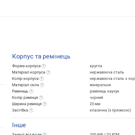
Корпус та ремінець
Форма
корпуса
кругла
Матеріал
корпуса
нержавіюча сталь
Колір
корпуса
нержавіюча сталь з чо
Матеріал
скла
мінеральне
Ремінець
ремінець каучук
Колір
ремінця
чорний
Ширина
ремінця
20 мм
Застібка
класична (з пряжкою)
Інше
Захист від
води
200 WR / 20 ATM