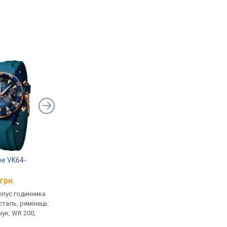
pe VK64-
Vostok Europe Undine
VK64-515E627
грн.
від 21 780 грн.
рпус годинника
кварцові, корпус годинника
таль, ремінець:
нержавіюча сталь, ремінець:
чук, WR 200,
ремінець каучук, WR 200,
Литва