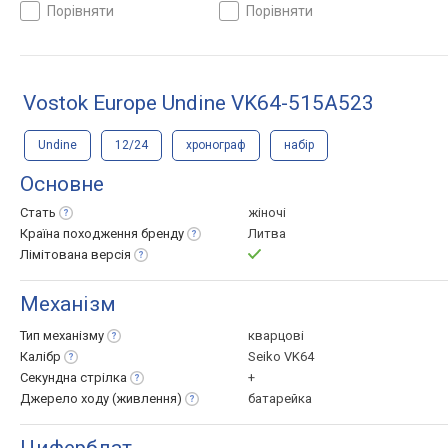
порівняти
порівняти
Vostok Europe Undine VK64-515A523
Undine
12/24
хронограф
набір
Основне
Стать
жіночі
Країна походження
бренду
Литва
Лімітована
версія
Механізм
Тип
механізму
кварцові
Калібр
Seiko VK64
Секундна
стрілка
+
Джерело ходу
(живлення)
батарейка