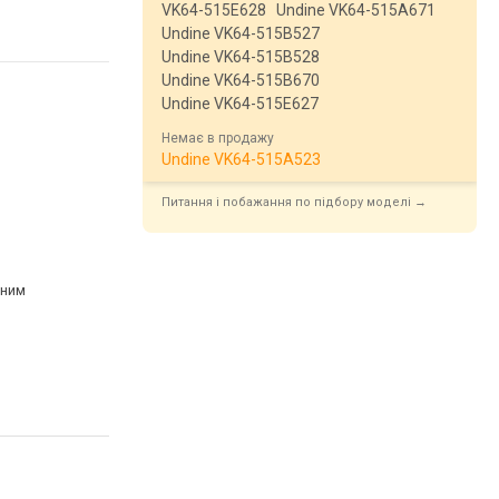
VK64-515E628
Undine VK64-515A671
Undine VK64-515B527
Undine VK64-515B528
Undine VK64-515B670
Undine VK64-515E627
Немає в продажу
Undine VK64-515A523
Питання і побажання по підбору моделі →
рним