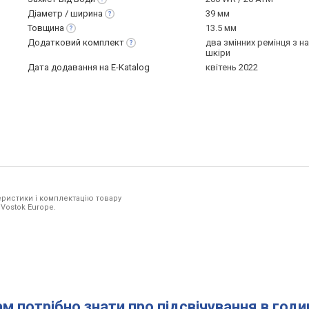
Діаметр /
ширина
39 мм
Товщина
13.5 мм
Додатковий
комплект
два змінних ремінця з н
шкіри
Дата додавання на E-Katalog
квітень 2022
ристики і комплектацію товару
 Vostok Europe.
ам потрібно знати про підсвічування в год