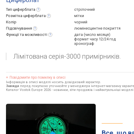
Циферблат
Тип
циферблата
стрілочний
Розмітка
циферблата
мітки
Колір
чорний
Підсвічування
люмінесцентне покриття
Функції та
можливості
дата (число місяця)
формат часу 12/24 год
хронограф
Лімітована серія-3000 примірників.
Повідомити про помилку в описі
Інформація в описі моделі носить довідковий характер.
Завжди
перед покупкою уточнюйте у менеджера інтернет-магазину характе
Каталог Vostok Europe 2026
- новинки, хіти продажів і найактуальніші моделі
Все, що в