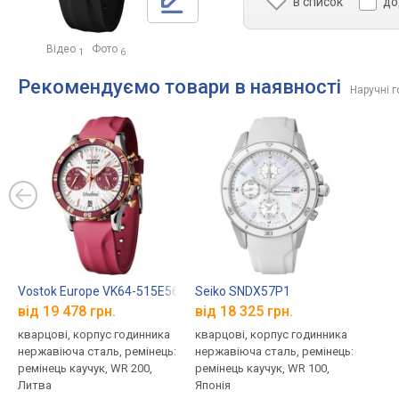
в список
до
Відео
Фото
1
6
Рекомендуємо товари в наявності
Наручні 
Vostok Europe VK64-515E567
Seiko SNDX57P1
від 19 478 грн.
від 18 325 грн.
кварцові, корпус годинника
кварцові, корпус годинника
нержавіюча сталь, ремінець:
нержавіюча сталь, ремінець:
ремінець каучук, WR 200,
ремінець каучук, WR 100,
Литва
Японія