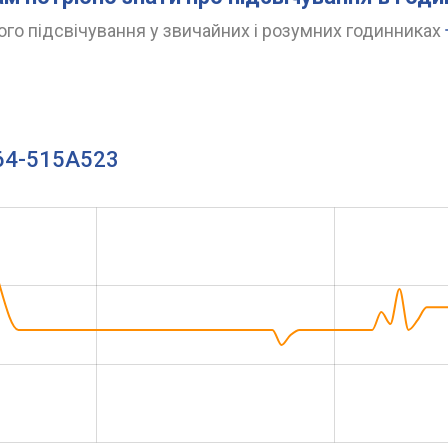
го підсвічування у звичайних і розумних годинниках
K64-515A523