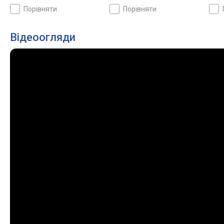
порівняти
порівняти
Відеоогляди