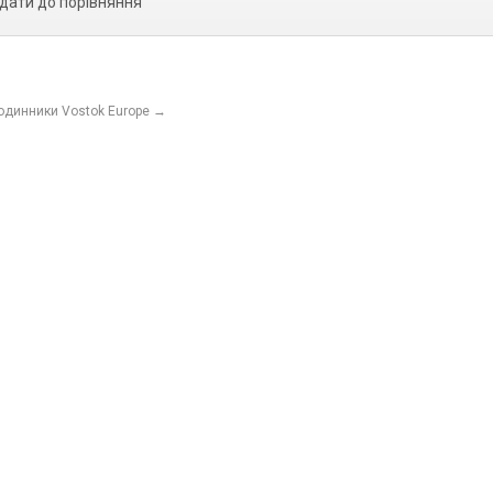
дати до порівняння
годинники Vostok Europe
→