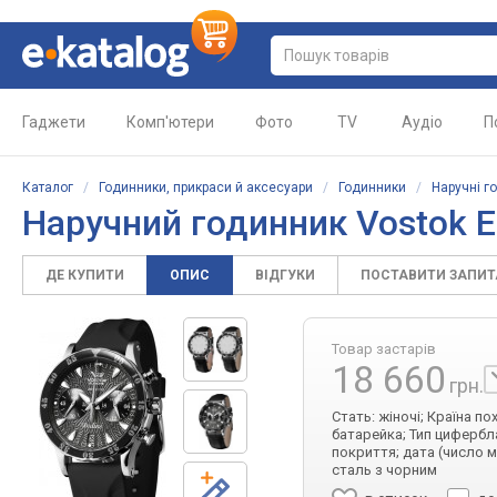
Гаджети
Комп'ютери
Фото
TV
Аудіо
П
Каталог
/
Годинники, прикраси й аксесуари
/
Годинники
/
Наручні г
Наручний годинник
Vostok 
ДЕ КУПИТИ
ОПИС
ВІДГУКИ
ПОСТАВИТИ ЗАПИ
Товар застарів
18 660
грн.
Стать: жіночі; Країна п
батарейка; Тип цифербла
покриття; дата (число 
сталь з чорним