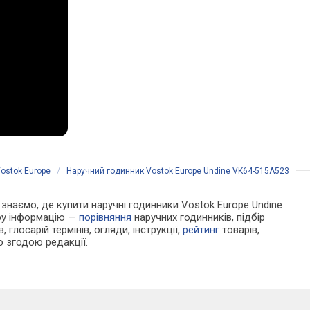
ostok Europe
/
Наручний годинник Vostok Europe Undine VK64-515A523
и знаємо, де купити наручні годинники Vostok Europe Undine
ору інформацію —
порівняння
наручних годинників, підбір
 глосарій термінів, огляди, інструкції,
рейтинг
товарів,
ю згодою редакції.