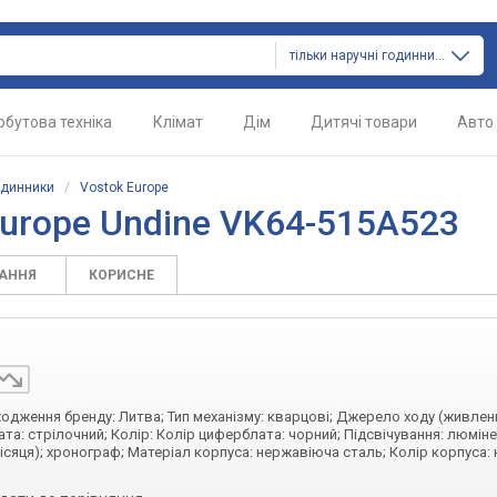
тільки наручні годинники
обутова техніка
Клімат
Дім
Дитячі товари
Авто
одинники
/
Vostok Europe
Europe Undine VK64-515A523
ТАННЯ
КОРИСНЕ
оходження бренду: Литва; Тип механізму: кварцові; Джерело ходу (живлен
та: стрілочний; Колір: Колір циферблата: чорний; Підсвічування: люмін
місяця); хронограф; Матеріал корпуса: нержавіюча сталь; Колір корпуса