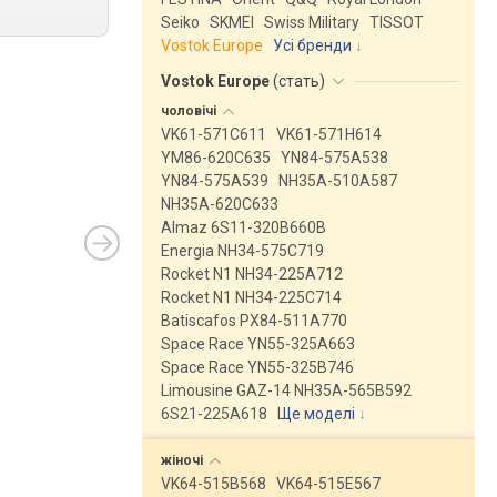
Seiko
SKMEI
Swiss Military
TISSOT
Vostok Europe
Усі бренди
Vostok Europe
(
стать
)
чоловічі
VK61-571C611
VK61-571H614
YM86-620C635
YN84-575A538
YN84-575A539
NH35A-510A587
NH35A-620C633
Almaz 6S11-320B660B
Energia NH34-575C719
Rocket N1 NH34-225A712
Rocket N1 NH34-225C714
Batiscafos PX84-511A770
Space Race YN55-325A663
Space Race YN55-325B746
Limousine GAZ-14 NH35A-565B592
6S21-225A618
Ще моделі
↓
жіночі
VK64-515B568
VK64-515E567