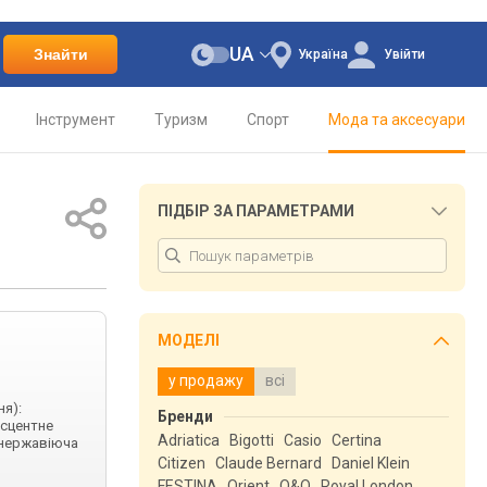
UA
Знайти
Україна
Увійти
Інструмент
Туризм
Спорт
Мода та аксесуари
ПІДБІР ЗА ПАРАМЕТРАМИ
МОДЕЛІ
у продажу
всі
ня):
Бренди
есцентне
Adriatica
Bigotti
Casio
Certina
: нержавіюча
Citizen
Claude Bernard
Daniel Klein
FESTINA
Orient
Q&Q
Royal London