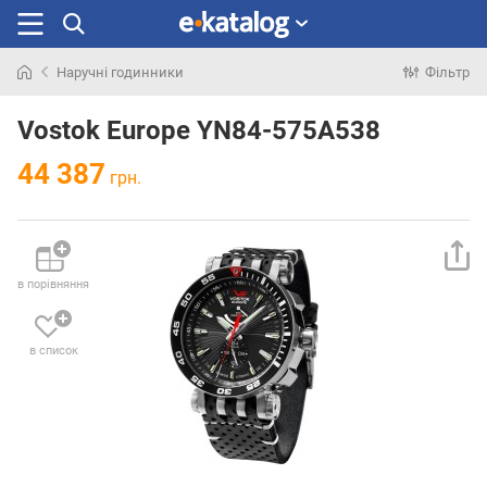
Наручні годинники
Фільтр
Шукали
раніше
Vostok Europe YN84-575A538
44 387
грн.
в порівняння
в список