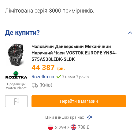
Лімітована серія-3000 примірників.
Де купити?
Чоловічий Дайверський Механічний
Наручний Часи VOSTOK EUROPE YN84-
575A538LEBK-SLBK
44 387
грн.
Rozetka.ua
З нами 7 років
(Київ)
Продавець:
Watch Planet
Перейти в магазин
Ціни в інших країнах
708 £
3 299 zł