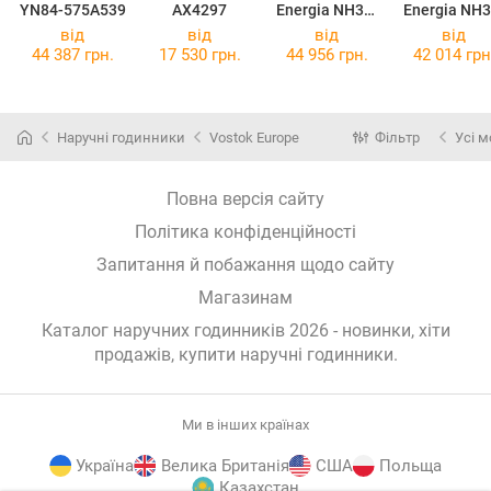
YN84-575A539
AX4297
Energia NH35-
Energia NH3
575A715
575A717
від
від
від
від
44 387 грн.
17 530 грн.
44 956 грн.
42 014 грн
Наручні годинники
Vostok Europe
Фільтр
Усі м
Повна версія сайту
Політика конфіденційності
Запитання й побажання щодо сайту
Магазинам
Каталог наручних годинників 2026 - новинки, хіти
продажів,
купити наручні годинники
.
Ми в інших країнах
Україна
Велика Британія
США
Польща
Казахстан