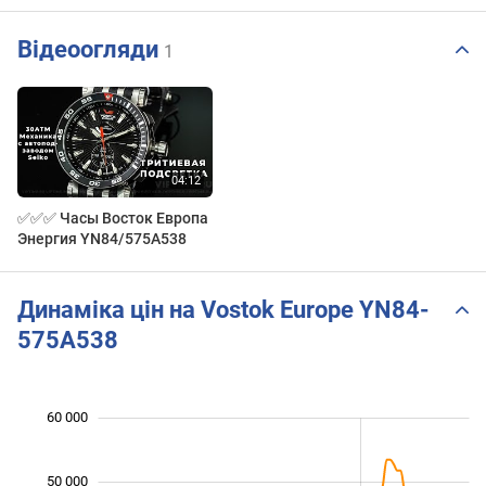
Відеоогляди
1
✅✅✅ Часы Восток Европа
Энергия YN84/575A538
Динаміка цін на Vostok Europe YN84-
575A538
60 000
 000
 000
 000
 000
 000
 000
0
50 000