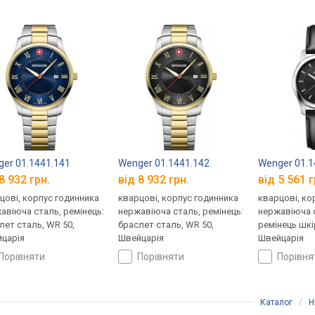
er 01.1441.141
Wenger 01.1441.142
Wenger 01.1
8 932 грн.
від 8 932 грн.
від 5 561 г
цові, корпус годинника
кварцові, корпус годинника
кварцові, ко
авіюча сталь, ремінець:
нержавіюча сталь, ремінець:
нержавіюча с
лет сталь, WR 50,
браслет сталь, WR 50,
ремінець шкі
царія
Швейцарія
Швейцарія
порівняти
порівняти
порівн
Каталог
/
Н