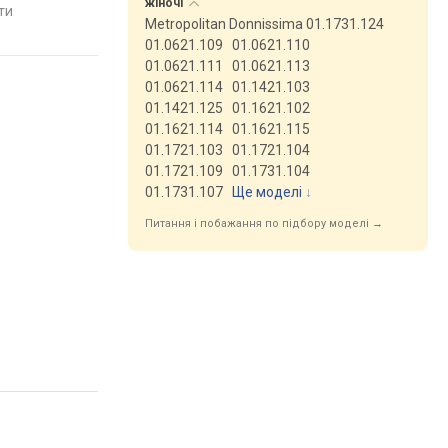
жіночі
яти
порівняти
порівняти
Metropolitan Donnissima 01.1731.124
01.0621.109
01.0621.110
01.0621.111
01.0621.113
01.0621.114
01.1421.103
01.1421.125
01.1621.102
01.1621.114
01.1621.115
01.1721.103
01.1721.104
01.1721.109
01.1731.104
01.1731.107
Ще моделі
↓
Питання і побажання по підбору моделі →