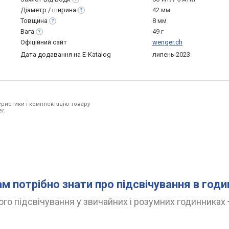
Діаметр /
ширина
42 мм
Товщина
8 мм
Вага
49 г
Офіційний сайт
wenger.ch
Дата додавання на E-Katalog
липень 2023
ристики і комплектацію товару
r.
ам потрібно знати про підсвічування в год
го підсвічування у звичайних і розумних годинниках