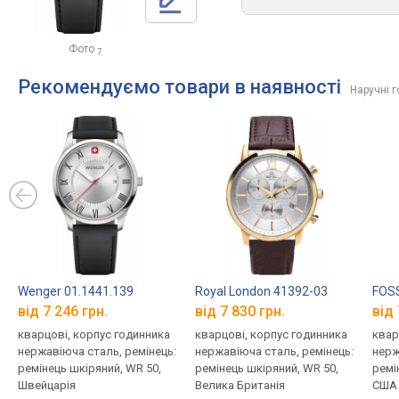
Фото
7
Рекомендуємо товари в наявності
Наручні 
Wenger 01.1441.139
Royal London 41392-03
FOSS
від 7 246 грн.
від 7 830 грн.
від 
кварцові, корпус годинника
кварцові, корпус годинника
квар
нержавіюча сталь, ремінець:
нержавіюча сталь, ремінець:
нерж
ремінець шкіряний, WR 50,
ремінець шкіряний, WR 50,
ремі
Швейцарія
Велика Британія
США