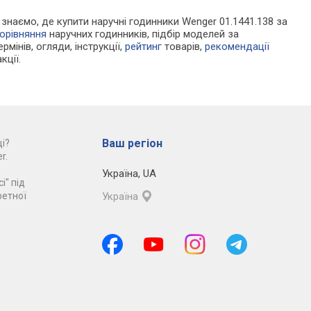
и знаємо, де купити наручні годинники Wenger 01.1441.138 за
орівняння
наручних годинників, підбір моделей за
рмінів, огляди, інструкції,
рейтинг
товарів,
рекомендації
кції.
Ваш регіон
і?
r.
Україна
,
UA
і" під
ретної
Україна