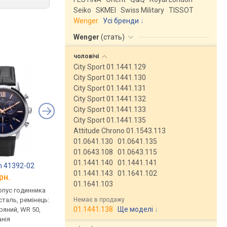
Seiko
SKMEI
Swiss Military
TISSOT
Wenger
Усі бренди
Wenger
(
стать
)
чоловічі
City Sport 01.1441.129
City Sport 01.1441.130
City Sport 01.1441.131
City Sport 01.1441.132
City Sport 01.1441.133
City Sport 01.1441.135
Attitude Chrono 01.1543.113
01.0641.130
01.0641.135
01.0643.108
01.0643.115
01.1441.140
01.1441.141
n 41392-02
Royal London 41392-05
Royal London 41392
01.1441.143
01.1641.102
рн.
від 7 830 грн.
від 6 950 грн.
01.1641.103
рпус годинника
кварцові, корпус годинника
кварцові, корпус го
Немає в продажу
таль, ремінець:
нержавіюча сталь, ремінець:
нержавіюча сталь, р
01.1441.138
Ще моделі
↓
ряний, WR 50,
ремінець шкіряний, WR 50,
ремінець шкіряний, W
нія
Велика Британія
Велика Британія