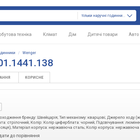
тільки наручні годинники
обутова техніка
Клімат
Дім
Дитячі товари
Авто
одинники
/
Wenger
01.1441.138
ТАННЯ
КОРИСНЕ
 походження бренду: Швейцарія; Тип механізму: кварцові; Джерело ходу (
та: стрілочний; Колір: Колір циферблата: чорний; Підсвічування: люмін
ісяця); Матеріал корпуса: нержавіюча сталь; Колір корпуса: нержавіюча
дати до порівняння