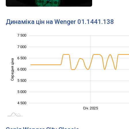
Динаміка цін на Wenger 01.1441.138
7 500
3 500
4 000
8 000
7 000
6 500
Середня ціна
6 000
4 500
5 500
5 000
4 500
Жовт.
Жовт.
Лип.
Квіт.
Квіт.
Лип.
Січ. 2025
L