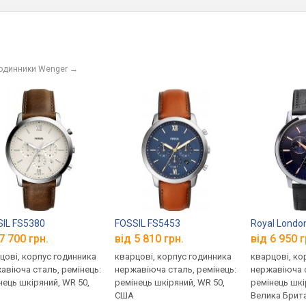
годинники Wenger
→
IL FS5380
FOSSIL FS5453
Royal Londo
7 700 грн.
від 5 810 грн.
від 6 950 г
цові, корпус годинника
кварцові, корпус годинника
кварцові, ко
авіюча сталь, ремінець:
нержавіюча сталь, ремінець:
нержавіюча с
нець шкіряний, WR 50,
ремінець шкіряний, WR 50,
ремінець шкі
США
Велика Брита