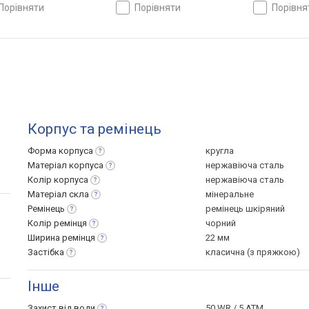
порівняти
порівняти
порівн
Корпус та ремінець
Форма
корпуса
кругла
Матеріал
корпуса
нержавіюча сталь
Колір
корпуса
нержавіюча сталь
Матеріал
скла
мінеральне
Ремінець
ремінець шкіряний
Колір
ремінця
чорний
Ширина
ремінця
22 мм
Застібка
класична (з пряжкою)
Інше
Захист від
води
50 WR / 5 ATM