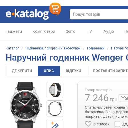
Гаджети
Комп'ютери
Фото
TV
Аудіо
П
Каталог
/
Годинники, прикраси й аксесуари
/
Годинники
/
Наручні г
Наручний годинник Wenger 
ДЕ КУПИТИ
ОПИС
ВІДГУКИ
ПОСТАВИТИ ЗАПИ
Товар застарів
7 246
грн.
Стать: чоловічі; Країна
батарейка; Тип цифербла
покриття; дата (число м
в список
до