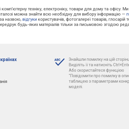
 і комп'ютерну техніку, електроніку, товари для дому та офісу. М
каталозі можна знайти всю необхідну для вибору інформацію —
п
 за назвою,
відгуки
користувачів, фотогалереї товарів, глосарій те
Передрук будь-яких матеріалів тільки за письмовою згодою реда
 країнах
Знайшли помилку на цій сторінц
Виділіть її та натисніть Ctrl+Ente
Або скористайтеся функцією
"Повідомити про помилку в опис
анія
таблицею з параметрами конк
моделі.