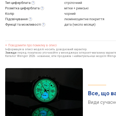
Тип
циферблата
стрілочний
Розмітка
циферблата
мітки + римські
Колір
чорний
Підсвічування
люмінесцентне покриття
Функції та
можливості
дата (число місяця)
Повідомити про помилку в описі
Інформація в описі моделі носить довідковий характер.
Завжди
перед покупкою уточнюйте у менеджера інтернет-магазину характе
Каталог Wenger 2026
- новинки, хіти продажів і найактуальніші моделі Wenge
Все, що в
Види сучасно