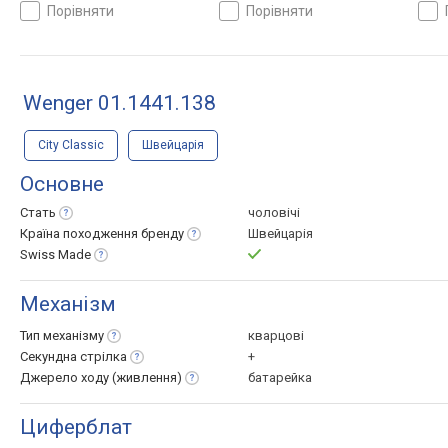
порівняти
порівняти
Wenger 01.1441.138
City Classic
Швейцарія
Основне
Стать
чоловічі
Країна походження
бренду
Швейцарія
Swiss
Made
Механізм
Тип
механізму
кварцові
Секундна
стрілка
+
Джерело ходу
(живлення)
батарейка
Циферблат