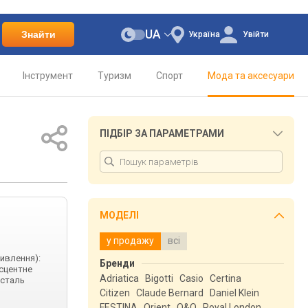
UA
Знайти
Україна
Увійти
Інструмент
Туризм
Спорт
Мода та аксесуари
ПІДБІР ЗА ПАРАМЕТРАМИ
МОДЕЛІ
у продажу
всі
живлення):
Бренди
есцентне
Adriatica
Bigotti
Casio
Certina
 сталь
Citizen
Claude Bernard
Daniel Klein
FESTINA
Orient
Q&Q
Royal London