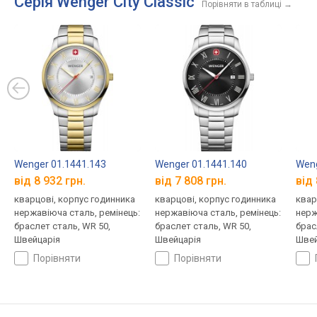
Серія Wenger City Classic
Порівняти в таблиці
→
Wenger 01.1441.143
Wenger 01.1441.140
Weng
від 8 932 грн.
від 7 808 грн.
від 
кварцові, корпус годинника
кварцові, корпус годинника
квар
нержавіюча сталь, ремінець:
нержавіюча сталь, ремінець:
нерж
браслет сталь, WR 50,
браслет сталь, WR 50,
брас
Швейцарія
Швейцарія
Швей
порівняти
порівняти